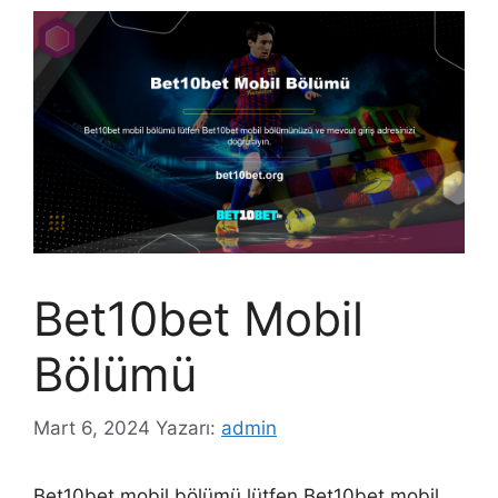
Bet10bet Mobil
Bölümü
Mart 6, 2024
Yazarı:
admin
Bet10bet mobil bölümü lütfen Bet10bet mobil