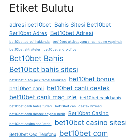
Etiket Bulutu
adresi bet10bet
Bahis Sitesi Bet10bet
Bet10bet Adresi
Bet10bet Adres
bet10bet adresi hakkında
bet10bet aktivasyonu sırasında ne yapılmalı
bet10bet aktiviteler
bet10bet android i̇os
Bet10bet Bahis
Bet10bet bahis sitesi
bet10bet bonus
bet10bet black jack temel teknikleri
bet10bet canli destek
bet10bet canli
bet10bet canli maç izle
bet10bet canlı bahis
bet10bet canlı bahis türleri
bet10bet canlı destek hizmeti
Bet10bet Casino
bet10bet canlı destek sayfası nedir
bet10bet casino sitesi
bet10bet casino endüstrisi
bet10bet com
Bet10bet Cep Telefonu