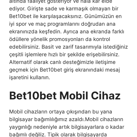
altında faaliyet gösteriyor ve hala kar elde
ediyor. Girişte sade ve karmaşık olmayan bir
Bet10bet ile karşılaşacaksınız. Günümüzün en
iyi spor ve maç programlarını doğrudan ana
ekranınızda keşfedin. Ayrıca ana ekranda farklı
ödüllere yönelik promosyonları da kontrol
edebilirsiniz. Basit ve zarif tasarımıyla istediğiniz
çeşitli işlemlere hızlı bir şekilde erişebilirsiniz.
Alternatif olarak canlı desteğimizle iletişime
geçmek için Bet10bet giriş ekranındaki mesaj
işaretini kullanın.
Bet10bet Mobil Cihaz
Mobil cihazların ortaya çıkışından bu yana
bilgisayar bağımlılığımız azaldı.Mobil cihazların
yaygınlığı nedeniyle artık bilgisayarlara o kadar
bağımlı değiliz. Tipik olarak bilgisayarda