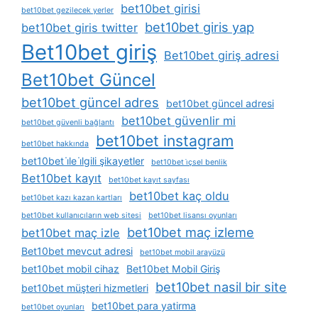
bet10bet girisi
bet10bet gezilecek yerler
bet10bet giris yap
bet10bet giris twitter
Bet10bet giriş
Bet10bet giriş adresi
Bet10bet Güncel
bet10bet güncel adres
bet10bet güncel adresi
bet10bet güvenlir mi
bet10bet güvenli bağlantı
bet10bet instagram
bet10bet hakkında
bet10bet i̇le i̇lgili şikayetler
bet10bet i̇çsel benlik
Bet10bet kayıt
bet10bet kayıt sayfası
bet10bet kaç oldu
bet10bet kazı kazan kartları
bet10bet kullanıcıların web sitesi
bet10bet lisansı oyunları
bet10bet maç izleme
bet10bet maç izle
Bet10bet mevcut adresi
bet10bet mobil arayüzü
bet10bet mobil cihaz
Bet10bet Mobil Giriş
bet10bet nasil bir site
bet10bet müşteri hizmetleri
bet10bet para yatirma
bet10bet oyunları