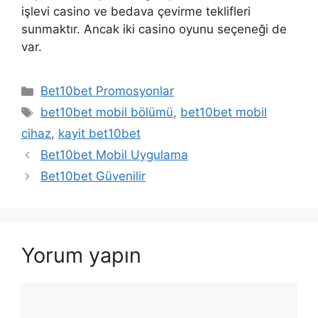
işlevi casino ve bedava çevirme teklifleri
sunmaktır. Ancak iki casino oyunu seçeneği de
var.
Kategoriler
Bet10bet Promosyonlar
Etiketler
bet10bet mobil bölümü
,
bet10bet mobil
cihaz
,
kayit bet10bet
Bet10bet Mobil Uygulama
Bet10bet Güvenilir
Yorum yapın
Yorum