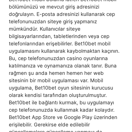
bölümünüzü ve mevcut giriş adresinizi
doğrulayın. E-posta adresinizi kullanarak cep
telefonunuzdan siteye giriş yapmanız
mümkündür. Kullanıcılar siteye
bilgisayarlarından, tabletlerinden veya cep
telefonlarından erişebilirler. Bet10bet mobil
uygulamasını kullanarak kaybolmaktan kaçının.
Bu, cep telefonunuzdan casino oyunlarına
katılmanıza ve oynamanıza olanak tanır. Buna
rağmen şu anda hemen hemen her web
sitesinin bir mobil uygulaması var. Mobil
uygulama, Bet10bet oyun sitesinin kurucusu
olarak kendisi tarafından oluşturulmuştur.
Bet10bet ile bağlantı kurmak, bu uygulamayı
cep telefonunuzda kullanmak kadar kolaydır.
Bet10bet App Store ve Google Play üzerinden
erişilebilir. Gerekirse elde edilebilir