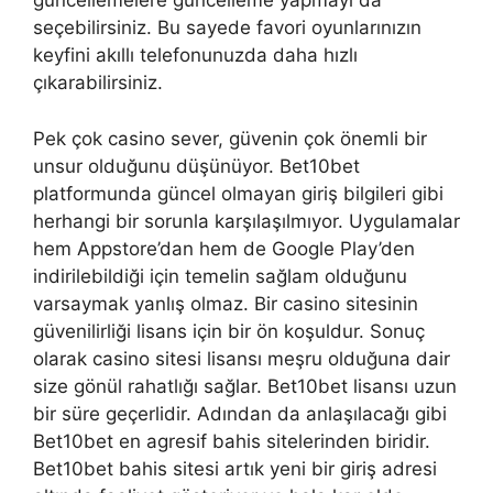
güncellemelere güncelleme yapmayı da
seçebilirsiniz. Bu sayede favori oyunlarınızın
keyfini akıllı telefonunuzda daha hızlı
çıkarabilirsiniz.
Pek çok casino sever, güvenin çok önemli bir
unsur olduğunu düşünüyor. Bet10bet
platformunda güncel olmayan giriş bilgileri gibi
herhangi bir sorunla karşılaşılmıyor. Uygulamalar
hem Appstore’dan hem de Google Play’den
indirilebildiği için temelin sağlam olduğunu
varsaymak yanlış olmaz. Bir casino sitesinin
güvenilirliği lisans için bir ön koşuldur. Sonuç
olarak casino sitesi lisansı meşru olduğuna dair
size gönül rahatlığı sağlar. Bet10bet lisansı uzun
bir süre geçerlidir. Adından da anlaşılacağı gibi
Bet10bet en agresif bahis sitelerinden biridir.
Bet10bet bahis sitesi artık yeni bir giriş adresi