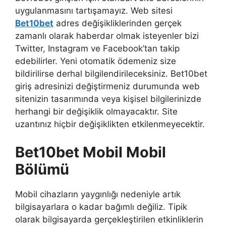
uygulanmasını tartışamayız. Web sitesi
Bet10bet
adres değişikliklerinden gerçek
zamanlı olarak haberdar olmak isteyenler bizi
Twitter, Instagram ve Facebook’tan takip
edebilirler. Yeni otomatik ödemeniz size
bildirilirse derhal bilgilendirileceksiniz. Bet10bet
giriş adresinizi değiştirmeniz durumunda web
sitenizin tasarımında veya kişisel bilgilerinizde
herhangi bir değişiklik olmayacaktır. Site
uzantınız hiçbir değişiklikten etkilenmeyecektir.
Bet10bet Mobil Mobil
Bölümü
Mobil cihazların yaygınlığı nedeniyle artık
bilgisayarlara o kadar bağımlı değiliz. Tipik
olarak bilgisayarda gerçekleştirilen etkinliklerin