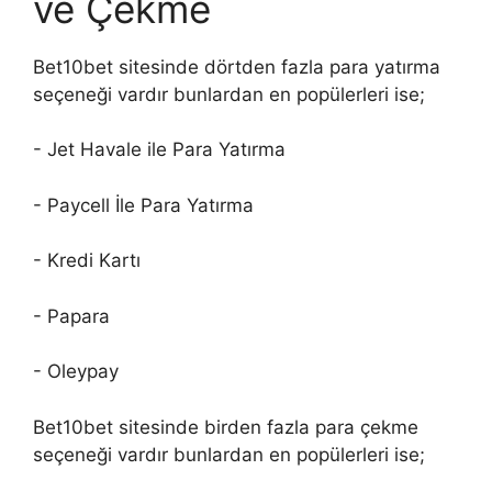
ve Çekme
Bet10bet sitesinde dörtden fazla para yatırma
seçeneği vardır bunlardan en popülerleri ise;
- Jet Havale ile Para Yatırma
- Paycell İle Para Yatırma
- Kredi Kartı
- Papara
- Oleypay
Bet10bet sitesinde birden fazla para çekme
seçeneği vardır bunlardan en popülerleri ise;