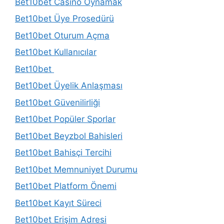
Bet10bet Casino Oynamak
Bet10bet Üye Prosedürü
Bet10bet Oturum Açma
Bet10bet Kullanıcılar
Bet10bet
Bet10bet Üyelik Anlaşması
Bet10bet Güvenilirliği
Bet10bet Popüler Sporlar
Bet10bet Beyzbol Bahisleri
Bet10bet Bahisçi Tercihi
Bet10bet Memnuniyet Durumu
Bet10bet Platform Önemi
Bet10bet Kayıt Süreci
Bet10bet Erişim Adresi