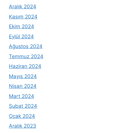
Aralık 2024
Kasım 2024
Ekim 2024
Eylül 2024
Ağustos 2024
Temmuz 2024
Haziran 2024
Mayıs 2024
Nisan 2024
Mart 2024
Şubat 2024
Ocak 2024
Aralık 2023