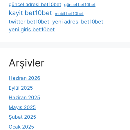
güncel adresi bet10bet
güncel bet10bet
kayit bet10bet
mobil bet10bet
twitter bet10bet
yeni adresi bet10bet
yeni giris bet10bet
Arşivler
Haziran 2026
Eylül 2025
Haziran 2025
Mayıs 2025
Şubat 2025
Ocak 2025