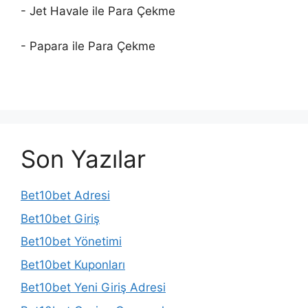
- Jet Havale ile Para Çekme
- Papara ile Para Çekme
Son Yazılar
Bet10bet Adresi
Bet10bet Giriş
Bet10bet Yönetimi
Bet10bet Kuponları
Bet10bet Yeni Giriş Adresi