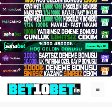
İçeriğe
atla
Menü