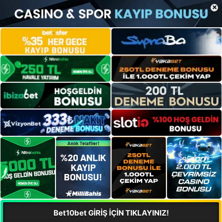
×
Bet10bet GİRİŞ İÇİN TIKLAYINIZ!