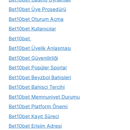
Bet10bet Üye Prosedürü
Bet10bet Oturum Açma
Bet10bet Kullanıcılar
Bet10bet
Bet10bet Üyelik Anlaşması
Bet10bet Güvenilirliği
Bet10bet Popüler Sporlar
Bet10bet Beyzbol Bahisleri
Bet10bet Bahisçi Tercihi
Bet10bet Memnuniyet Durumu
Bet10bet Platform Önemi
Bet10bet Kayıt Süreci
Bet10bet Erişim Adresi