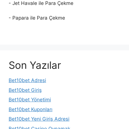
- Jet Havale ile Para Çekme
- Papara ile Para Çekme
Son Yazılar
Bet10bet Adresi
Bet10bet Giriş
Bet10bet Yönetimi
Bet10bet Kuponları
Bet10bet Yeni Giriş Adresi
Bet10bet Casino Oynamak