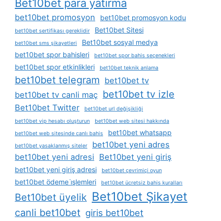
Bet10bet para yatırma
bet10bet promosyon
bet10bet promosyon kodu
Bet10bet Sitesi
bet10bet sertifikası gereklidir
Bet10bet sosyal medya
bet10bet sms şikayetleri
bet10bet spor bahisleri
bet10bet spor bahis seçenekleri
bet10bet spor etkinlikleri
bet10bet teknik anlama
bet10bet telegram
bet10bet tv
bet10bet tv izle
bet10bet tv canli maç
Bet10bet Twitter
bet10bet url değişikliği
bet10bet vip hesabı oluşturun
bet10bet web sitesi hakkında
bet10bet whatsapp
bet10bet web sitesinde canlı bahis
bet10bet yeni adres
bet10bet yasaklanmış siteler
bet10bet yeni adresi
Bet10bet yeni giriş
bet10bet yeni giriş adresi
bet10bet çevrimiçi oyun
bet10bet ödeme i̇şlemleri
bet10bet ücretsiz bahis kuralları
Bet10bet Şikayet
Bet10bet üyelik
canli bet10bet
giris bet10bet