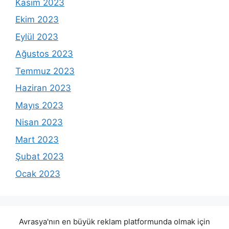
Kasım 2023
Ekim 2023
Eylül 2023
Ağustos 2023
Temmuz 2023
Haziran 2023
Mayıs 2023
Nisan 2023
Mart 2023
Şubat 2023
Ocak 2023
Avrasya'nın en büyük reklam platformunda olmak için