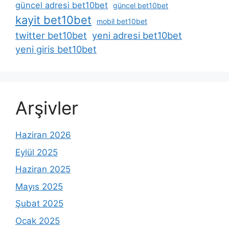
güncel adresi bet10bet
güncel bet10bet
kayit bet10bet
mobil bet10bet
twitter bet10bet
yeni adresi bet10bet
yeni giris bet10bet
Arşivler
Haziran 2026
Eylül 2025
Haziran 2025
Mayıs 2025
Şubat 2025
Ocak 2025