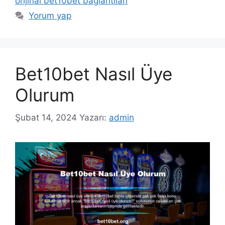
orijinal bet10bet bağlantıları
Yorum yap
Bet10bet Nasıl Üye
Olurum
Şubat 14, 2024
Yazarı:
admin