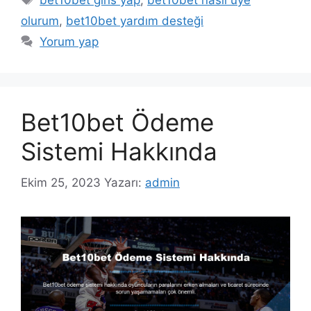
bet10bet giris yap
,
bet10bet nasıl üye
olurum
,
bet10bet yardım desteği
Yorum yap
Bet10bet Ödeme
Sistemi Hakkında
Ekim 25, 2023
Yazarı:
admin