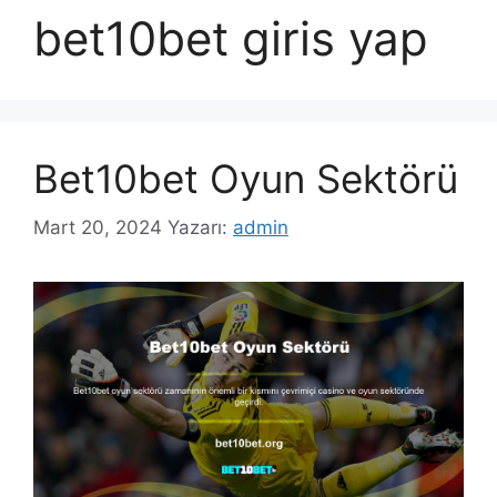
bet10bet giris yap
Bet10bet Oyun Sektörü
Mart 20, 2024
Yazarı:
admin