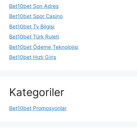
Bet10bet Son Adres
Bet10bet Spor Casino
Bet10bet Tv Bilgisi
Bet10bet Türk Ruleti
Bet10bet Ödeme Teknolojisi
Bet10bet Hızlı Giriş
Kategoriler
Bet10bet Promosyonlar