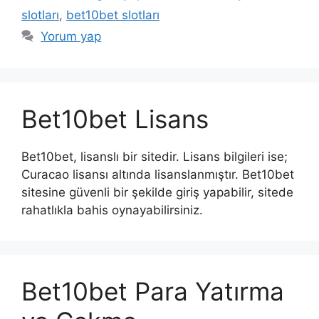
slotları
,
bet10bet slotları
Yorum yap
Bet10bet Lisans
Bet10bet, lisanslı bir sitedir. Lisans bilgileri ise;
Curacao lisansı altında lisanslanmıştır. Bet10bet
sitesine güvenli bir şekilde giriş yapabilir, sitede
rahatlıkla bahis oynayabilirsiniz.
Bet10bet Para Yatırma