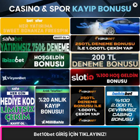
×
Bet10bet GİRİŞ İÇİN TIKLAYINIZ!