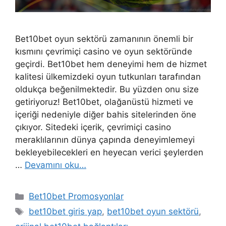
Bet10bet oyun sektörü zamanının önemli bir
kısmını çevrimiçi casino ve oyun sektöründe
geçirdi. Bet10bet hem deneyimi hem de hizmet
kalitesi ülkemizdeki oyun tutkunları tarafından
oldukça beğenilmektedir. Bu yüzden onu size
getiriyoruz! Bet10bet, olağanüstü hizmeti ve
içeriği nedeniyle diğer bahis sitelerinden öne
çıkıyor. Sitedeki içerik, çevrimiçi casino
meraklılarının dünya çapında deneyimlemeyi
bekleyebilecekleri en heyecan verici şeylerden
…
Devamını oku…
Kategoriler
Bet10bet Promosyonlar
Etiketler
bet10bet giris yap
,
bet10bet oyun sektörü
,