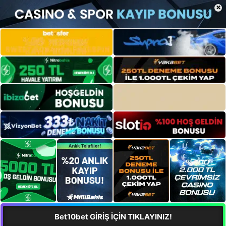
×
Bet10bet GİRİŞ İÇİN TIKLAYINIZ!