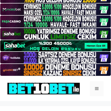
İçeriğe
atla
Menü