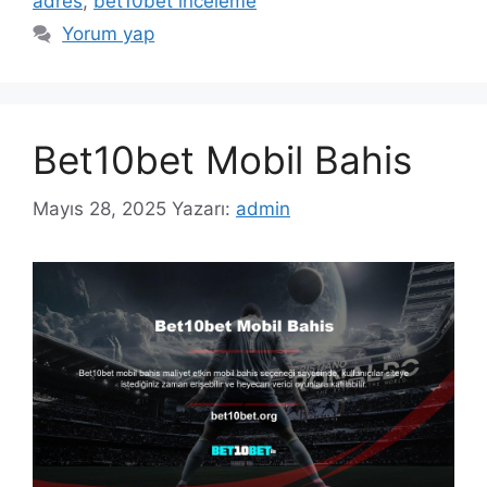
adres
,
bet10bet i̇nceleme
Yorum yap
Bet10bet Mobil Bahis
Mayıs 28, 2025
Yazarı:
admin