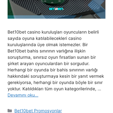
Bet10bet casino kuruluşları oyuncuların belirli
sayıda oyuna katılabilecekleri casino
kuruluşlarında üye olmak istemezler. Bir
Bet10bet bahis sınırının varlığına ilişkin
soruşturma, sınırsız oyun fırsatları sunan bir
şirket arayan oyunculardan bir sorgudur.
Herhangi bir oyunda bir bahis sınırının varlığı
hakkındaki soruşturmaya kesin bir yanıt vermek
gerekiyorsa, herhangi bir oyunda böyle bir sınır
yoktur. Katıldıkları tüm oyun kategorilerinde, …
Devamını oku…
Kategoriler
Bet10bet Promosyonlar