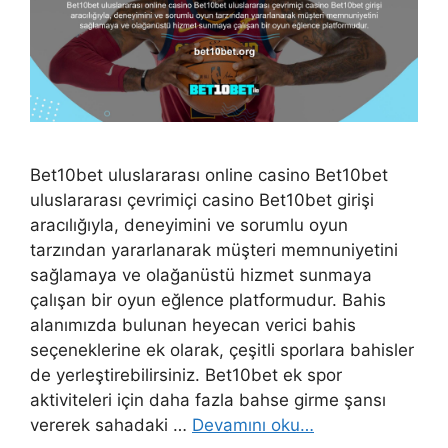
Bet10bet uluslararası online casino Bet10bet
uluslararası çevrimiçi casino Bet10bet girişi
aracılığıyla, deneyimini ve sorumlu oyun
tarzından yararlanarak müşteri memnuniyetini
sağlamaya ve olağanüstü hizmet sunmaya
çalışan bir oyun eğlence platformudur. Bahis
alanımızda bulunan heyecan verici bahis
seçeneklerine ek olarak, çeşitli sporlara bahisler
de yerleştirebilirsiniz. Bet10bet ek spor
aktiviteleri için daha fazla bahse girme şansı
vererek sahadaki …
Devamını oku…