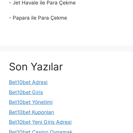
- Jet Havale ile Para Çekme
- Papara ile Para Çekme
Son Yazılar
Bet10bet Adresi
Bet10bet Giriş
Bet10bet Yönetimi
Bet10bet Kuponları
Bet10bet Yeni Giriş Adresi
Bet10bet Casino Oynamak