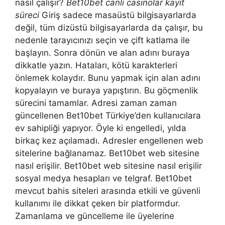
nasıl çalışır?
Bet10bet canlı casinolar kayıt
süreci
Giriş sadece masaüstü bilgisayarlarda
değil, tüm dizüstü bilgisayarlarda da çalışır, bu
nedenle tarayıcınızı seçin ve çift katlama ile
başlayın. Sonra dönün ve alan adını buraya
dikkatle yazın. Hataları, kötü karakterleri
önlemek kolaydır. Bunu yapmak için alan adını
kopyalayın ve buraya yapıştırın. Bu göçmenlik
sürecini tamamlar. Adresi zaman zaman
güncellenen Bet10bet Türkiye’den kullanıcılara
ev sahipliği yapıyor. Öyle ki engelledi, yılda
birkaç kez açılamadı. Adresler engellenen web
sitelerine bağlanamaz. Bet10bet web sitesine
nasıl erişilir. Bet10bet web sitesine nasıl erişilir
sosyal medya hesapları ve telgraf. Bet10bet
mevcut bahis siteleri arasında etkili ve güvenli
kullanımı ile dikkat çeken bir platformdur.
Zamanlama ve güncelleme ile üyelerine