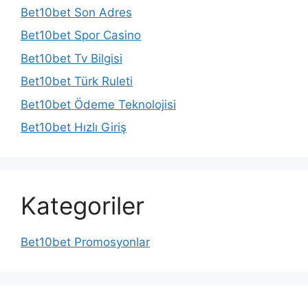
Bet10bet Son Adres
Bet10bet Spor Casino
Bet10bet Tv Bilgisi
Bet10bet Türk Ruleti
Bet10bet Ödeme Teknolojisi
Bet10bet Hızlı Giriş
Kategoriler
Bet10bet Promosyonlar