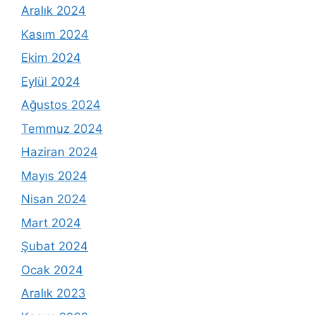
Aralık 2024
Kasım 2024
Ekim 2024
Eylül 2024
Ağustos 2024
Temmuz 2024
Haziran 2024
Mayıs 2024
Nisan 2024
Mart 2024
Şubat 2024
Ocak 2024
Aralık 2023