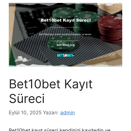
Bet10bet Kayıt
Süreci
Eylül 10, 2025
Yazarı:
admin
Bet10bet kayıt süreci kendinizi kaydedin ve