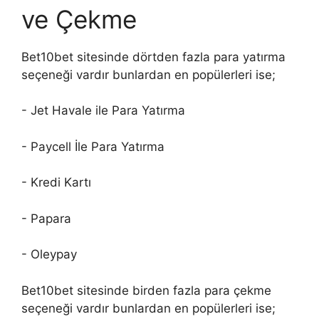
ve Çekme
Bet10bet sitesinde dörtden fazla para yatırma
seçeneği vardır bunlardan en popülerleri ise;
- Jet Havale ile Para Yatırma
- Paycell İle Para Yatırma
- Kredi Kartı
- Papara
- Oleypay
Bet10bet sitesinde birden fazla para çekme
seçeneği vardır bunlardan en popülerleri ise;