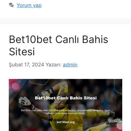
Yorum yap
Bet10bet Canlı Bahis
Sitesi
Şubat 17, 2024
Yazarı:
admin