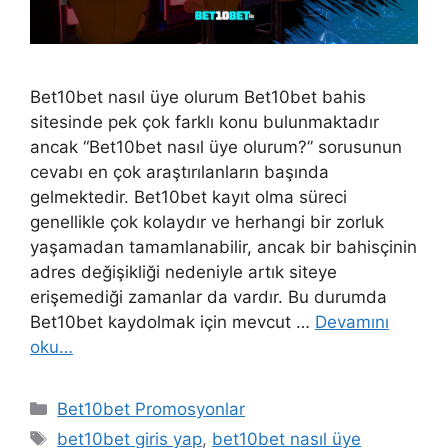
Bet10bet nasıl üye olurum Bet10bet bahis
sitesinde pek çok farklı konu bulunmaktadır
ancak “Bet10bet nasıl üye olurum?” sorusunun
cevabı en çok araştırılanların başında
gelmektedir. Bet10bet kayıt olma süreci
genellikle çok kolaydır ve herhangi bir zorluk
yaşamadan tamamlanabilir, ancak bir bahisçinin
adres değişikliği nedeniyle artık siteye
erişemediği zamanlar da vardır. Bu durumda
Bet10bet kaydolmak için mevcut …
Devamını
oku…
Kategoriler
Bet10bet Promosyonlar
Etiketler
bet10bet giris yap
,
bet10bet nasıl üye