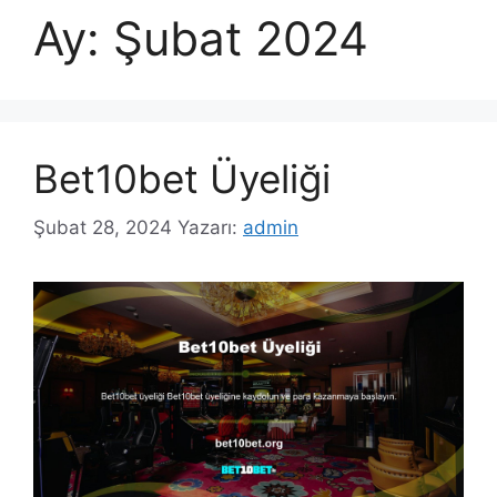
Ay:
Şubat 2024
Bet10bet Üyeliği
Şubat 28, 2024
Yazarı:
admin