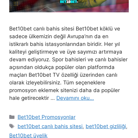
Bet10bet canlı bahis sitesi Bet10bet köklü ve
sadece ülkemizin değil Avrupa’nın da en
istikrarlı bahis istasyonlarından biridir. Her yıl
kaliteyi geliştirmeye ve üye sayımızı artırmaya
devam ediyoruz. Spor bahisleri ve canlı bahisler
açısından oldukça popüler olan platformda
maçları Bet10bet TV özelliği üzerinden canlı
olarak izleyebilirsiniz. Tüm seçeneklere
promosyon eklemek sitenizi daha da popüler
hale getirecektir …
Devamını oku…
Kategoriler
Bet10bet Promosyonlar
Etiketler
bet10bet canlı bahis sitesi
,
bet10bet gizliliği
,
Bet10bet üyelik