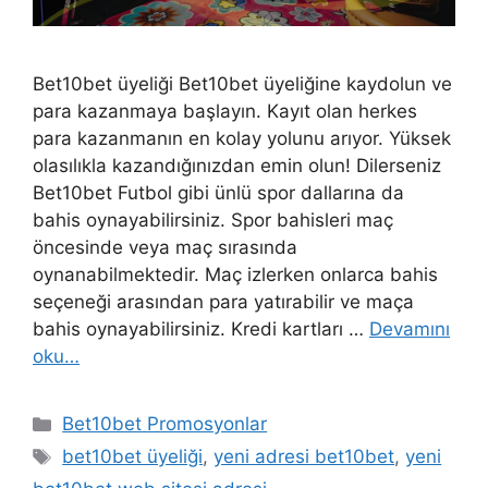
Bet10bet üyeliği Bet10bet üyeliğine kaydolun ve
para kazanmaya başlayın. Kayıt olan herkes
para kazanmanın en kolay yolunu arıyor. Yüksek
olasılıkla kazandığınızdan emin olun! Dilerseniz
Bet10bet Futbol gibi ünlü spor dallarına da
bahis oynayabilirsiniz. Spor bahisleri maç
öncesinde veya maç sırasında
oynanabilmektedir. Maç izlerken onlarca bahis
seçeneği arasından para yatırabilir ve maça
bahis oynayabilirsiniz. Kredi kartları …
Devamını
oku…
Kategoriler
Bet10bet Promosyonlar
Etiketler
bet10bet üyeliği
,
yeni adresi bet10bet
,
yeni