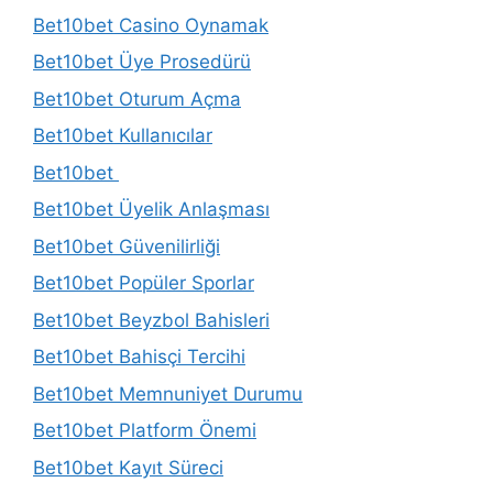
Bet10bet Casino Oynamak
Bet10bet Üye Prosedürü
Bet10bet Oturum Açma
Bet10bet Kullanıcılar
Bet10bet
Bet10bet Üyelik Anlaşması
Bet10bet Güvenilirliği
Bet10bet Popüler Sporlar
Bet10bet Beyzbol Bahisleri
Bet10bet Bahisçi Tercihi
Bet10bet Memnuniyet Durumu
Bet10bet Platform Önemi
Bet10bet Kayıt Süreci