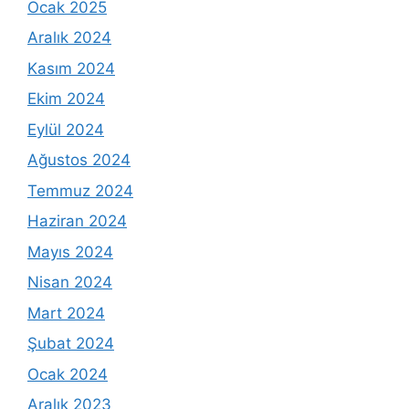
Ocak 2025
Aralık 2024
Kasım 2024
Ekim 2024
Eylül 2024
Ağustos 2024
Temmuz 2024
Haziran 2024
Mayıs 2024
Nisan 2024
Mart 2024
Şubat 2024
Ocak 2024
Aralık 2023