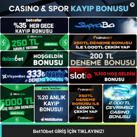
×
Bet10bet GİRİŞ İÇİN TIKLAYINIZ!