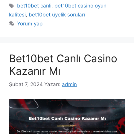
Etiketler
bet10bet canli
,
bet10bet casino oyun
kalitesi
,
bet10bet üyelik soruları
Yorum yap
Bet10bet Canlı Casino
Kazanır Mı
Şubat 7, 2024
Yazarı:
admin