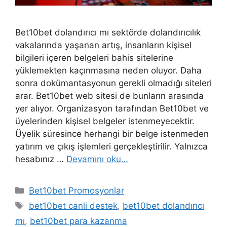
Bet10bet dolandırıcı mı sektörde dolandırıcılık
vakalarında yaşanan artış, insanların kişisel
bilgileri içeren belgeleri bahis sitelerine
yüklemekten kaçınmasına neden oluyor. Daha
sonra dokümantasyonun gerekli olmadığı siteleri
arar. Bet10bet web sitesi de bunların arasında
yer alıyor. Organizasyon tarafından Bet10bet ve
üyelerinden kişisel belgeler istenmeyecektir.
Üyelik süresince herhangi bir belge istenmeden
yatırım ve çıkış işlemleri gerçekleştirilir. Yalnızca
hesabınız …
Devamını oku…
Kategoriler
Bet10bet Promosyonlar
Etiketler
bet10bet canli destek
,
bet10bet dolandırıcı
mı
,
bet10bet para kazanma