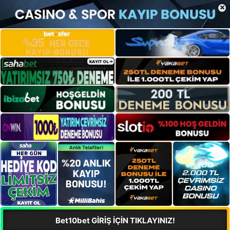
×
Bet10bet GİRİŞ İÇİN TIKLAYINIZ!