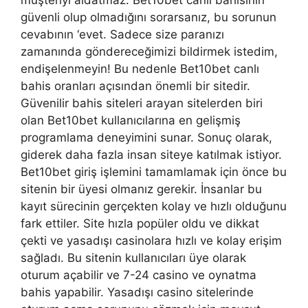
müşteriyi aldatmaz. Bet10bet canlı bahisinin
güvenli olup olmadığını sorarsanız, bu sorunun
cevabının ‘evet. Sadece size paranızı
zamanında göndereceğimizi bildirmek istedim,
endişelenmeyin! Bu nedenle Bet10bet canlı
bahis oranları açısından önemli bir sitedir.
Güvenilir bahis siteleri arayan sitelerden biri
olan Bet10bet kullanıcılarına en gelişmiş
programlama deneyimini sunar. Sonuç olarak,
giderek daha fazla insan siteye katılmak istiyor.
Bet10bet giriş işlemini tamamlamak için önce bu
sitenin bir üyesi olmanız gerekir. İnsanlar bu
kayıt sürecinin gerçekten kolay ve hızlı olduğunu
fark ettiler. Site hızla popüler oldu ve dikkat
çekti ve yasadışı casinolara hızlı ve kolay erişim
sağladı. Bu sitenin kullanıcıları üye olarak
oturum açabilir ve 7-24 casino ve oynatma
bahis yapabilir. Yasadışı casino sitelerinde