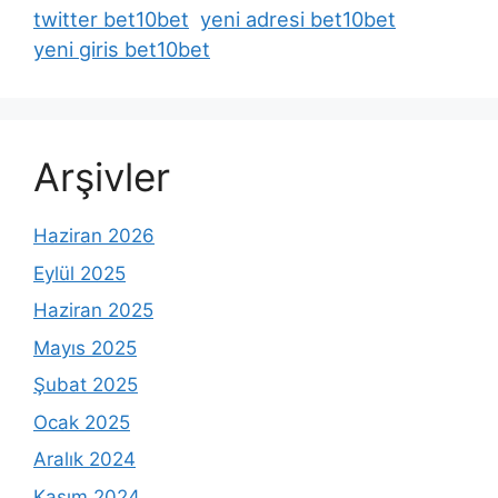
twitter bet10bet
yeni adresi bet10bet
yeni giris bet10bet
Arşivler
Haziran 2026
Eylül 2025
Haziran 2025
Mayıs 2025
Şubat 2025
Ocak 2025
Aralık 2024
Kasım 2024