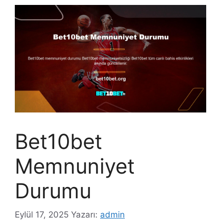
Bet10bet
Memnuniyet
Durumu
Eylül 17, 2025
Yazarı:
admin