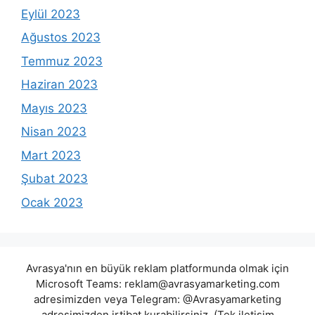
Eylül 2023
Ağustos 2023
Temmuz 2023
Haziran 2023
Mayıs 2023
Nisan 2023
Mart 2023
Şubat 2023
Ocak 2023
Avrasya'nın en büyük reklam platformunda olmak için
Microsoft Teams:
reklam@avrasyamarketing.com
adresimizden veya Telegram: @Avrasyamarketing
adresimizden irtibat kurabilirsiniz. (Tek iletişim