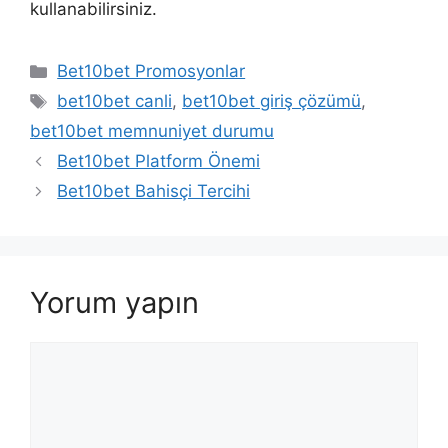
kullanabilirsiniz.
Kategoriler
Bet10bet Promosyonlar
Etiketler
bet10bet canli
,
bet10bet giriş çözümü
,
bet10bet memnuniyet durumu
Bet10bet Platform Önemi
Bet10bet Bahisçi Tercihi
Yorum yapın
Yorum