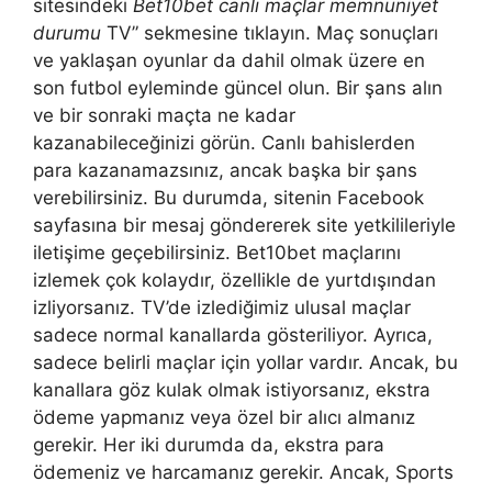
sitesindeki
Bet10bet canlı maçlar memnuniyet
durumu
TV” sekmesine tıklayın. Maç sonuçları
ve yaklaşan oyunlar da dahil olmak üzere en
son futbol eyleminde güncel olun. Bir şans alın
ve bir sonraki maçta ne kadar
kazanabileceğinizi görün. Canlı bahislerden
para kazanamazsınız, ancak başka bir şans
verebilirsiniz. Bu durumda, sitenin Facebook
sayfasına bir mesaj göndererek site yetkilileriyle
iletişime geçebilirsiniz. Bet10bet maçlarını
izlemek çok kolaydır, özellikle de yurtdışından
izliyorsanız. TV’de izlediğimiz ulusal maçlar
sadece normal kanallarda gösteriliyor. Ayrıca,
sadece belirli maçlar için yollar vardır. Ancak, bu
kanallara göz kulak olmak istiyorsanız, ekstra
ödeme yapmanız veya özel bir alıcı almanız
gerekir. Her iki durumda da, ekstra para
ödemeniz ve harcamanız gerekir. Ancak, Sports