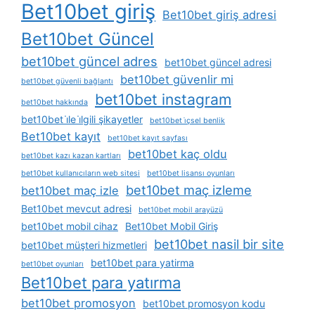
Bet10bet giriş
Bet10bet giriş adresi
Bet10bet Güncel
bet10bet güncel adres
bet10bet güncel adresi
bet10bet güvenlir mi
bet10bet güvenli bağlantı
bet10bet instagram
bet10bet hakkında
bet10bet i̇le i̇lgili şikayetler
bet10bet i̇çsel benlik
Bet10bet kayıt
bet10bet kayıt sayfası
bet10bet kaç oldu
bet10bet kazı kazan kartları
bet10bet kullanıcıların web sitesi
bet10bet lisansı oyunları
bet10bet maç izleme
bet10bet maç izle
Bet10bet mevcut adresi
bet10bet mobil arayüzü
bet10bet mobil cihaz
Bet10bet Mobil Giriş
bet10bet nasil bir site
bet10bet müşteri hizmetleri
bet10bet para yatirma
bet10bet oyunları
Bet10bet para yatırma
bet10bet promosyon
bet10bet promosyon kodu