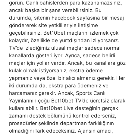
görün. Canlı bahislerden para kazanamazsınız,
ancak başka bir şans verebilirsiniz. Bu
durumda, sitenin Facebook sayfasına bir mesaj
göndererek site yetkilileriyle iletişime
geçebilirsiniz. Bet10bet maçlarını izlemek çok
kolaydır, özellikle de yurtdışından izliyorsanız.
TV’de izlediğimiz ulusal maçlar sadece normal
kanallarda gösteriliyor. Ayrıca, sadece belirli
maçlar için yollar vardır. Ancak, bu kanallara göz
kulak olmak istiyorsanız, ekstra ödeme
yapmanız veya özel bir alıcı almanız gerekir. Her
iki durumda da, ekstra para ödemeniz ve
harcamanız gerekir. Ancak, Sports Canlı
Yayınlarının çoğu Bet10bet TV’de ücretsiz olarak
kullanılabilir. Bet10bet Live desteğinin gerçek
zamanlı destek bölümünü kontrol ederseniz,
prosedürler şeklinde departman farklılığının
olmadığını fark edeceksiniz. Ajansın amacı,