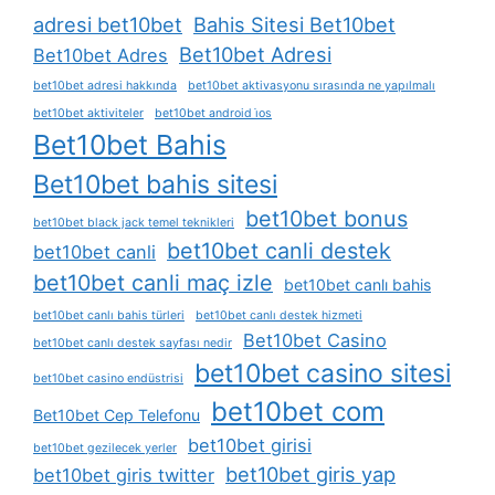
adresi bet10bet
Bahis Sitesi Bet10bet
Bet10bet Adresi
Bet10bet Adres
bet10bet adresi hakkında
bet10bet aktivasyonu sırasında ne yapılmalı
bet10bet aktiviteler
bet10bet android i̇os
Bet10bet Bahis
Bet10bet bahis sitesi
bet10bet bonus
bet10bet black jack temel teknikleri
bet10bet canli destek
bet10bet canli
bet10bet canli maç izle
bet10bet canlı bahis
bet10bet canlı bahis türleri
bet10bet canlı destek hizmeti
Bet10bet Casino
bet10bet canlı destek sayfası nedir
bet10bet casino sitesi
bet10bet casino endüstrisi
bet10bet com
Bet10bet Cep Telefonu
bet10bet girisi
bet10bet gezilecek yerler
bet10bet giris yap
bet10bet giris twitter