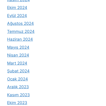
Ekim 2024
Eylül 2024
Ağustos 2024
Temmuz 2024
Haziran 2024
Mayıs 2024
Nisan 2024
Mart 2024
Şubat 2024
Ocak 2024
Aralık 2023
Kasım 2023
Ekim 2023