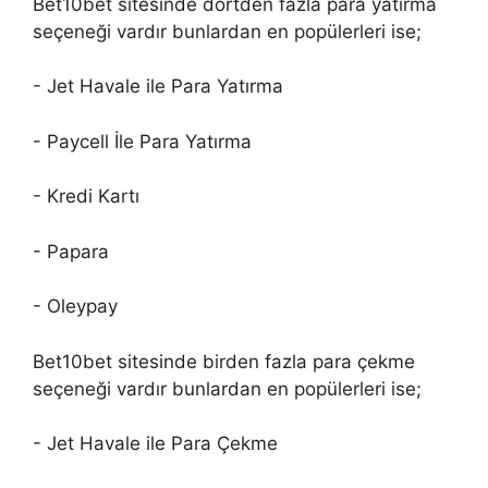
Bet10bet sitesinde dörtden fazla para yatırma
seçeneği vardır bunlardan en popülerleri ise;
- Jet Havale ile Para Yatırma
- Paycell İle Para Yatırma
- Kredi Kartı
- Papara
- Oleypay
Bet10bet sitesinde birden fazla para çekme
seçeneği vardır bunlardan en popülerleri ise;
- Jet Havale ile Para Çekme