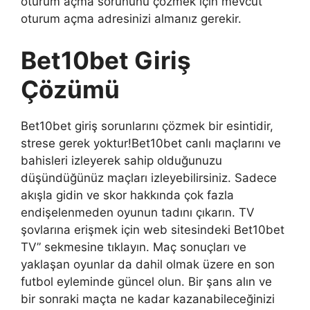
oturum açma sorununu çözmek için mevcut
oturum açma adresinizi almanız gerekir.
Bet10bet Giriş
Çözümü
Bet10bet giriş sorunlarını çözmek bir esintidir,
strese gerek yoktur!Bet10bet canlı maçlarını ve
bahisleri izleyerek sahip olduğunuzu
düşündüğünüz maçları izleyebilirsiniz. Sadece
akışla gidin ve skor hakkında çok fazla
endişelenmeden oyunun tadını çıkarın. TV
şovlarına erişmek için web sitesindeki Bet10bet
TV” sekmesine tıklayın. Maç sonuçları ve
yaklaşan oyunlar da dahil olmak üzere en son
futbol eyleminde güncel olun. Bir şans alın ve
bir sonraki maçta ne kadar kazanabileceğinizi