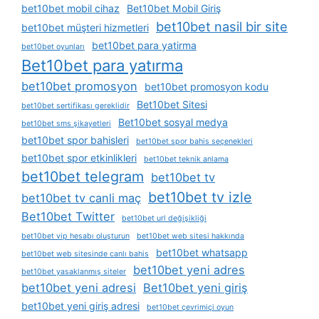
bet10bet mobil cihaz
Bet10bet Mobil Giriş
bet10bet nasil bir site
bet10bet müşteri hizmetleri
bet10bet para yatirma
bet10bet oyunları
Bet10bet para yatırma
bet10bet promosyon
bet10bet promosyon kodu
Bet10bet Sitesi
bet10bet sertifikası gereklidir
Bet10bet sosyal medya
bet10bet sms şikayetleri
bet10bet spor bahisleri
bet10bet spor bahis seçenekleri
bet10bet spor etkinlikleri
bet10bet teknik anlama
bet10bet telegram
bet10bet tv
bet10bet tv izle
bet10bet tv canli maç
Bet10bet Twitter
bet10bet url değişikliği
bet10bet vip hesabı oluşturun
bet10bet web sitesi hakkında
bet10bet whatsapp
bet10bet web sitesinde canlı bahis
bet10bet yeni adres
bet10bet yasaklanmış siteler
bet10bet yeni adresi
Bet10bet yeni giriş
bet10bet yeni giriş adresi
bet10bet çevrimiçi oyun