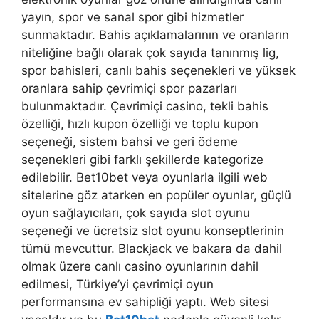
yayın, spor ve sanal spor gibi hizmetler
sunmaktadır. Bahis açıklamalarının ve oranların
niteliğine bağlı olarak çok sayıda tanınmış lig,
spor bahisleri, canlı bahis seçenekleri ve yüksek
oranlara sahip çevrimiçi spor pazarları
bulunmaktadır. Çevrimiçi casino, tekli bahis
özelliği, hızlı kupon özelliği ve toplu kupon
seçeneği, sistem bahsi ve geri ödeme
seçenekleri gibi farklı şekillerde kategorize
edilebilir. Bet10bet veya oyunlarla ilgili web
sitelerine göz atarken en popüler oyunlar, güçlü
oyun sağlayıcıları, çok sayıda slot oyunu
seçeneği ve ücretsiz slot oyunu konseptlerinin
tümü mevcuttur. Blackjack ve bakara da dahil
olmak üzere canlı casino oyunlarının dahil
edilmesi, Türkiye’yi çevrimiçi oyun
performansına ev sahipliği yaptı. Web sitesi