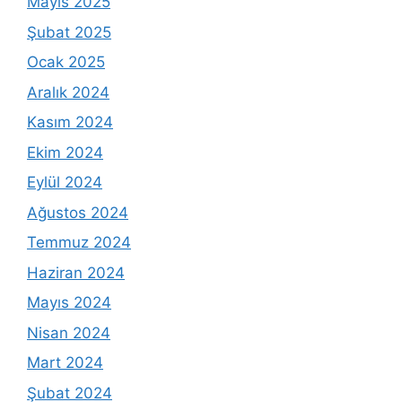
Mayıs 2025
Şubat 2025
Ocak 2025
Aralık 2024
Kasım 2024
Ekim 2024
Eylül 2024
Ağustos 2024
Temmuz 2024
Haziran 2024
Mayıs 2024
Nisan 2024
Mart 2024
Şubat 2024