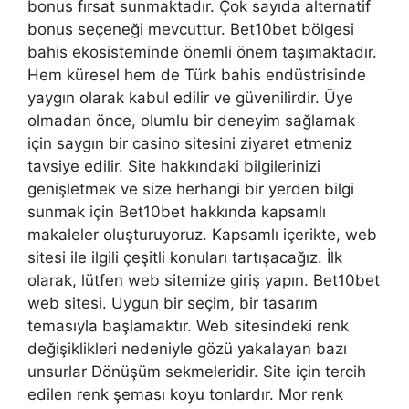
bonus fırsat sunmaktadır. Çok sayıda alternatif
bonus seçeneği mevcuttur. Bet10bet bölgesi
bahis ekosisteminde önemli önem taşımaktadır.
Hem küresel hem de Türk bahis endüstrisinde
yaygın olarak kabul edilir ve güvenilirdir. Üye
olmadan önce, olumlu bir deneyim sağlamak
için saygın bir casino sitesini ziyaret etmeniz
tavsiye edilir. Site hakkındaki bilgilerinizi
genişletmek ve size herhangi bir yerden bilgi
sunmak için Bet10bet hakkında kapsamlı
makaleler oluşturuyoruz. Kapsamlı içerikte, web
sitesi ile ilgili çeşitli konuları tartışacağız. İlk
olarak, lütfen web sitemize giriş yapın. Bet10bet
web sitesi. Uygun bir seçim, bir tasarım
temasıyla başlamaktır. Web sitesindeki renk
değişiklikleri nedeniyle gözü yakalayan bazı
unsurlar Dönüşüm sekmeleridir. Site için tercih
edilen renk şeması koyu tonlardır. Mor renk