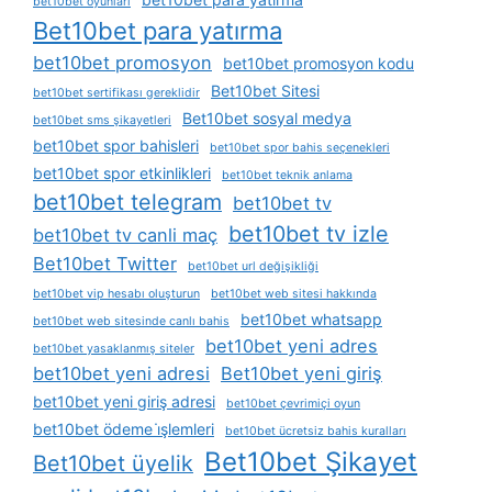
bet10bet oyunları
Bet10bet para yatırma
bet10bet promosyon
bet10bet promosyon kodu
Bet10bet Sitesi
bet10bet sertifikası gereklidir
Bet10bet sosyal medya
bet10bet sms şikayetleri
bet10bet spor bahisleri
bet10bet spor bahis seçenekleri
bet10bet spor etkinlikleri
bet10bet teknik anlama
bet10bet telegram
bet10bet tv
bet10bet tv izle
bet10bet tv canli maç
Bet10bet Twitter
bet10bet url değişikliği
bet10bet vip hesabı oluşturun
bet10bet web sitesi hakkında
bet10bet whatsapp
bet10bet web sitesinde canlı bahis
bet10bet yeni adres
bet10bet yasaklanmış siteler
bet10bet yeni adresi
Bet10bet yeni giriş
bet10bet yeni giriş adresi
bet10bet çevrimiçi oyun
bet10bet ödeme i̇şlemleri
bet10bet ücretsiz bahis kuralları
Bet10bet Şikayet
Bet10bet üyelik