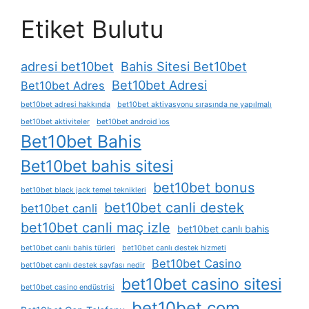
Etiket Bulutu
adresi bet10bet
Bahis Sitesi Bet10bet
Bet10bet Adresi
Bet10bet Adres
bet10bet adresi hakkında
bet10bet aktivasyonu sırasında ne yapılmalı
bet10bet aktiviteler
bet10bet android i̇os
Bet10bet Bahis
Bet10bet bahis sitesi
bet10bet bonus
bet10bet black jack temel teknikleri
bet10bet canli destek
bet10bet canli
bet10bet canli maç izle
bet10bet canlı bahis
bet10bet canlı bahis türleri
bet10bet canlı destek hizmeti
Bet10bet Casino
bet10bet canlı destek sayfası nedir
bet10bet casino sitesi
bet10bet casino endüstrisi
bet10bet com