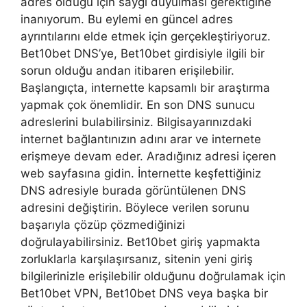
adres olduğu için saygı duyulması gerektiğine
inanıyorum. Bu eylemi en güncel adres
ayrıntılarını elde etmek için gerçekleştiriyoruz.
Bet10bet DNS’ye, Bet10bet girdisiyle ilgili bir
sorun olduğu andan itibaren erişilebilir.
Başlangıçta, internette kapsamlı bir araştırma
yapmak çok önemlidir. En son DNS sunucu
adreslerini bulabilirsiniz. Bilgisayarınızdaki
internet bağlantınızın adını arar ve internete
erişmeye devam eder. Aradığınız adresi içeren
web sayfasına gidin. İnternette keşfettiğiniz
DNS adresiyle burada görüntülenen DNS
adresini değiştirin. Böylece verilen sorunu
başarıyla çözüp çözmediğinizi
doğrulayabilirsiniz. Bet10bet giriş yapmakta
zorluklarla karşılaşırsanız, sitenin yeni giriş
bilgilerinizle erişilebilir olduğunu doğrulamak için
Bet10bet VPN, Bet10bet DNS veya başka bir