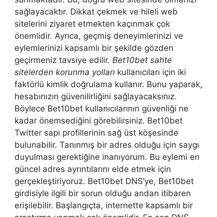
sağlayacaktır. Dikkat çekmek ve hileli web
sitelerini ziyaret etmekten kaçınmak çok
önemlidir. Ayrıca, geçmiş deneyimlerinizi ve
eylemlerinizi kapsamlı bir şekilde gözden
geçirmeniz tavsiye edilir.
Bet10bet sahte
sitelerden korunma yolları
kullanıcıları için iki
faktörlü kimlik doğrulama kullanır. Bunu yaparak,
hesabınızın güvenilirliğini sağlayacaksınız.
Böylece Bet10bet kullanıcılarının güvenliği ne
kadar önemsediğini görebilirsiniz. Bet10bet
Twitter sapı profillerinin sağ üst köşesinde
bulunabilir. Tanınmış bir adres olduğu için saygı
duyulması gerektiğine inanıyorum. Bu eylemi en
güncel adres ayrıntılarını elde etmek için
gerçekleştiriyoruz. Bet10bet DNS’ye, Bet10bet
girdisiyle ilgili bir sorun olduğu andan itibaren
erişilebilir. Başlangıçta, internette kapsamlı bir