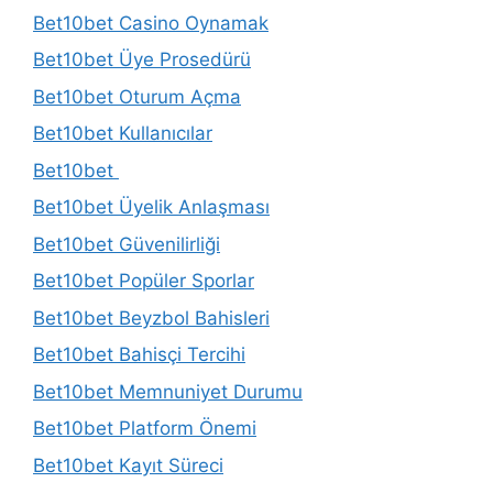
Bet10bet Casino Oynamak
Bet10bet Üye Prosedürü
Bet10bet Oturum Açma
Bet10bet Kullanıcılar
Bet10bet
Bet10bet Üyelik Anlaşması
Bet10bet Güvenilirliği
Bet10bet Popüler Sporlar
Bet10bet Beyzbol Bahisleri
Bet10bet Bahisçi Tercihi
Bet10bet Memnuniyet Durumu
Bet10bet Platform Önemi
Bet10bet Kayıt Süreci