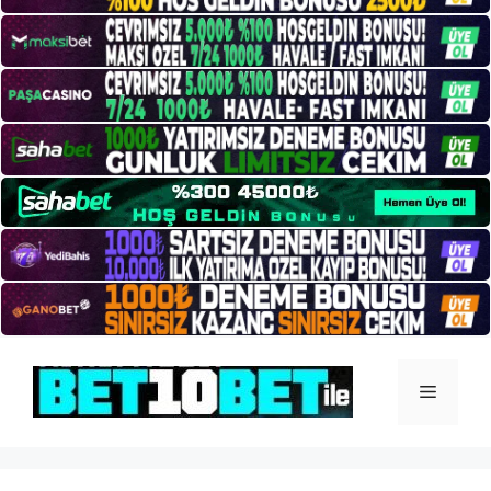
İçeriğe
atla
Menü