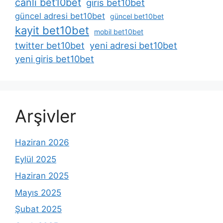
canli bet10bet
giris bet10bet
güncel adresi bet10bet
güncel bet10bet
kayit bet10bet
mobil bet10bet
twitter bet10bet
yeni adresi bet10bet
yeni giris bet10bet
Arşivler
Haziran 2026
Eylül 2025
Haziran 2025
Mayıs 2025
Şubat 2025