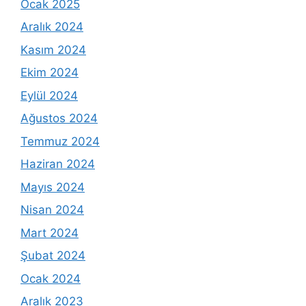
Ocak 2025
Aralık 2024
Kasım 2024
Ekim 2024
Eylül 2024
Ağustos 2024
Temmuz 2024
Haziran 2024
Mayıs 2024
Nisan 2024
Mart 2024
Şubat 2024
Ocak 2024
Aralık 2023