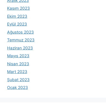
Aralık 2023
Kasım 2023
Ekim 2023
Eylül 2023
Ağustos 2023
Temmuz 2023
Haziran 2023
Mayıs 2023
Nisan 2023
Mart 2023
Şubat 2023
Ocak 2023