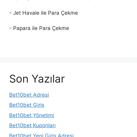
- Jet Havale ile Para Çekme
- Papara ile Para Çekme
Son Yazılar
Bet10bet Adresi
Bet10bet Giriş
Bet10bet Yönetimi
Bet10bet Kuponları
Bet10bet Yeni Giriş Adresi