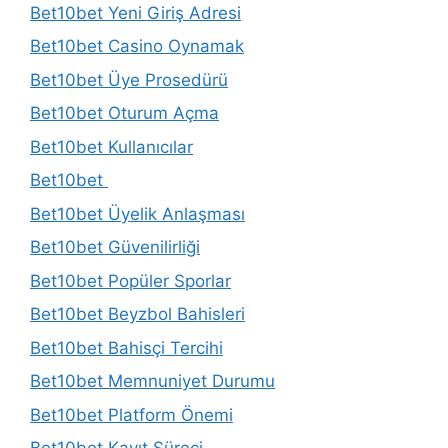
Bet10bet Yeni Giriş Adresi
Bet10bet Casino Oynamak
Bet10bet Üye Prosedürü
Bet10bet Oturum Açma
Bet10bet Kullanıcılar
Bet10bet
Bet10bet Üyelik Anlaşması
Bet10bet Güvenilirliği
Bet10bet Popüler Sporlar
Bet10bet Beyzbol Bahisleri
Bet10bet Bahisçi Tercihi
Bet10bet Memnuniyet Durumu
Bet10bet Platform Önemi