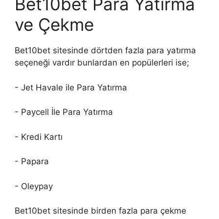
Bet10bet Para Yatırma
ve Çekme
Bet10bet sitesinde dörtden fazla para yatırma
seçeneği vardır bunlardan en popülerleri ise;
- Jet Havale ile Para Yatırma
- Paycell İle Para Yatırma
- Kredi Kartı
- Papara
- Oleypay
Bet10bet sitesinde birden fazla para çekme