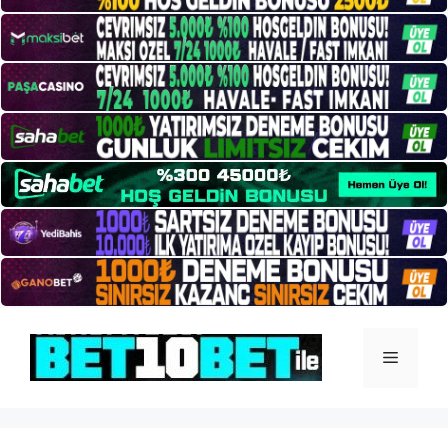
İçeriğe
atla
Menü