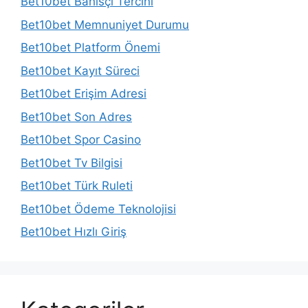
Bet10bet Bahisçi Tercihi
Bet10bet Memnuniyet Durumu
Bet10bet Platform Önemi
Bet10bet Kayıt Süreci
Bet10bet Erişim Adresi
Bet10bet Son Adres
Bet10bet Spor Casino
Bet10bet Tv Bilgisi
Bet10bet Türk Ruleti
Bet10bet Ödeme Teknolojisi
Bet10bet Hızlı Giriş