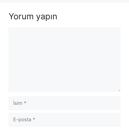
Yorum yapın
Yorum
İsim
E-
posta