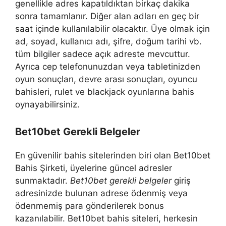
genellikle adres kapatıldıktan birkaç dakika
sonra tamamlanır. Diğer alan adları en geç bir
saat içinde kullanılabilir olacaktır. Üye olmak için
ad, soyad, kullanıcı adı, şifre, doğum tarihi vb.
tüm bilgiler sadece açık adreste mevcuttur.
Ayrıca cep telefonunuzdan veya tabletinizden
oyun sonuçları, devre arası sonuçları, oyuncu
bahisleri, rulet ve blackjack oyunlarına bahis
oynayabilirsiniz.
Bet10bet Gerekli Belgeler
En güvenilir bahis sitelerinden biri olan Bet10bet
Bahis Şirketi, üyelerine güncel adresler
sunmaktadır.
Bet10bet gerekli belgeler
giriş
adresinizde bulunan adrese ödenmiş veya
ödenmemiş para gönderilerek bonus
kazanılabilir. Bet10bet bahis siteleri, herkesin