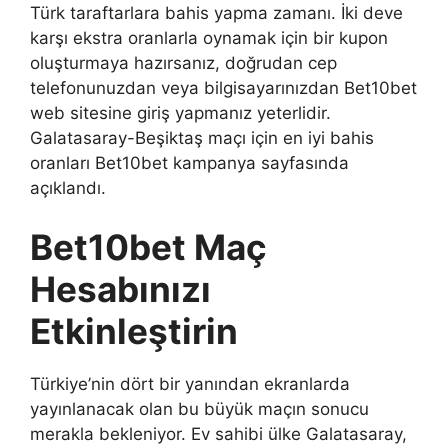
Türk taraftarlara bahis yapma zamanı. İki deve
karşı ekstra oranlarla oynamak için bir kupon
oluşturmaya hazırsanız, doğrudan cep
telefonunuzdan veya bilgisayarınızdan Bet10bet
web sitesine giriş yapmanız yeterlidir.
Galatasaray-Beşiktaş maçı için en iyi bahis
oranları Bet10bet kampanya sayfasında
açıklandı.
Bet10bet Maç
Hesabınızı
Etkinleştirin
Türkiye’nin dört bir yanından ekranlarda
yayınlanacak olan bu büyük maçın sonucu
merakla bekleniyor. Ev sahibi ülke Galatasaray,