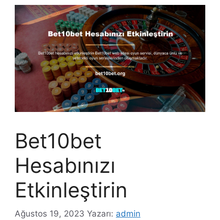
Bet10bet
Hesabınızı
Etkinleştirin
Ağustos 19, 2023
Yazarı:
admin