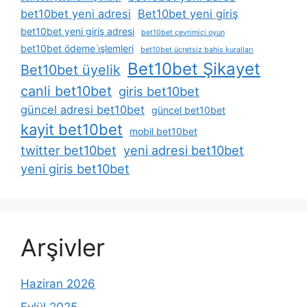
bet10bet yeni adresi
Bet10bet yeni giriş
bet10bet yeni giriş adresi
bet10bet çevrimiçi oyun
bet10bet ödeme i̇şlemleri
bet10bet ücretsiz bahis kuralları
Bet10bet Şikayet
Bet10bet üyelik
canli bet10bet
giris bet10bet
güncel adresi bet10bet
güncel bet10bet
kayit bet10bet
mobil bet10bet
twitter bet10bet
yeni adresi bet10bet
yeni giris bet10bet
Arşivler
Haziran 2026
Eylül 2025