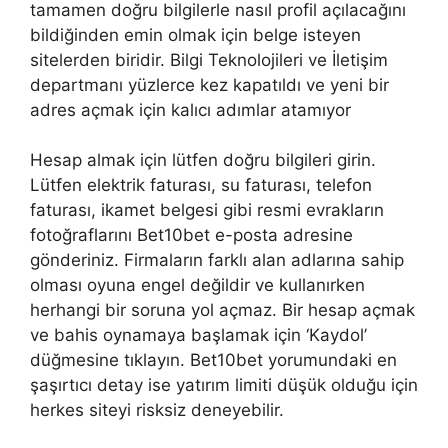
tamamen doğru bilgilerle nasıl profil açılacağını
bildiğinden emin olmak için belge isteyen
sitelerden biridir. Bilgi Teknolojileri ve İletişim
departmanı yüzlerce kez kapatıldı ve yeni bir
adres açmak için kalıcı adımlar atamıyor
Hesap almak için lütfen doğru bilgileri girin.
Lütfen elektrik faturası, su faturası, telefon
faturası, ikamet belgesi gibi resmi evrakların
fotoğraflarını Bet10bet e-posta adresine
gönderiniz. Firmaların farklı alan adlarına sahip
olması oyuna engel değildir ve kullanırken
herhangi bir soruna yol açmaz. Bir hesap açmak
ve bahis oynamaya başlamak için ‘Kaydol’
düğmesine tıklayın. Bet10bet yorumundaki en
şaşırtıcı detay ise yatırım limiti düşük olduğu için
herkes siteyi risksiz deneyebilir.