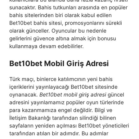
sunacaktır. Bahis tutkunları arasında en popüler
bahis sitelerinden biri olarak kabul edilen
Bet10bet bahis sitesi, promosyonlarını sürekli
olarak günceller. Oyuncular bu nedenle
gelirlerini güvence altına almak için bonusu
kullanmaya devam edebilirler.
Bet10bet Mobil Giriş Adresi
Türk maçı, binlerce katılımcının yeni bahis
içeriklerini yayınlayacağı Bet10bet sitesinde
oynanacak.
Bet10bet mobil giriş adresi
güncel
adresini yayınlamamız popüler oyun türlerinde
para kazanmamıza engel değildir. Bilgi ve
İletişim Bakanlığı tarafından silindiği bilinen
sayfaların yeniden açılması Bet10bet yöneticileri
tarafından atılan bir adımdır. Bu adımlar