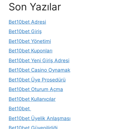
Son Yazılar
Bet10bet Adresi
Bet10bet Giriş
Bet10bet Yönetimi
Bet10bet Kuponları
Bet10bet Yeni Giriş Adresi
Bet10bet Casino Oynamak
Bet10bet Üye Prosedürü
Bet10bet Oturum Açma
Bet10bet Kullanıcılar
Bet10bet
Bet10bet Üyelik Anlaşması
Bet10bet Güvenilirliği