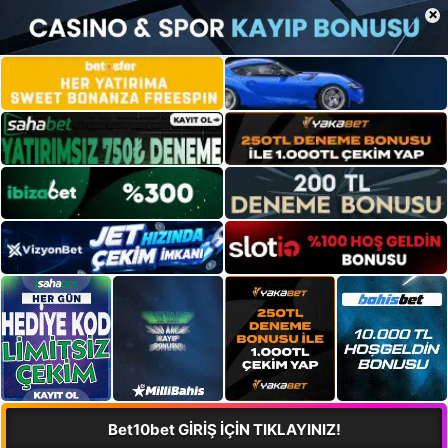
×
Bet10bet GİRİŞ İÇİN TIKLAYINIZ!