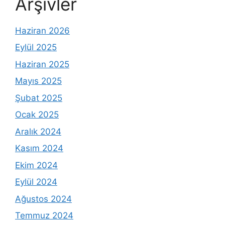
Arşivler
Haziran 2026
Eylül 2025
Haziran 2025
Mayıs 2025
Şubat 2025
Ocak 2025
Aralık 2024
Kasım 2024
Ekim 2024
Eylül 2024
Ağustos 2024
Temmuz 2024