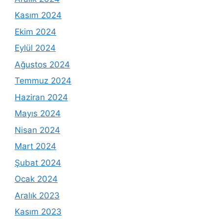
Kasım 2024
Ekim 2024
Eylül 2024
Ağustos 2024
Temmuz 2024
Haziran 2024
Mayıs 2024
Nisan 2024
Mart 2024
Şubat 2024
Ocak 2024
Aralık 2023
Kasım 2023