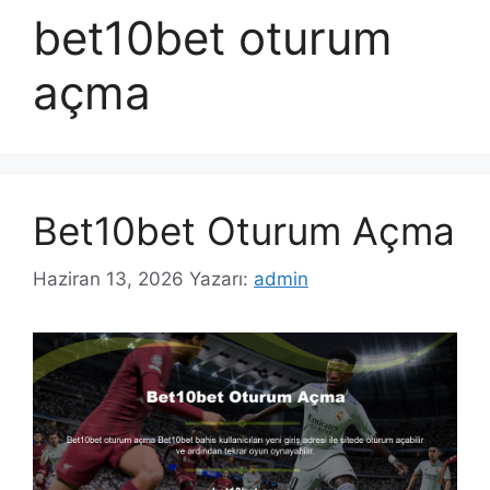
bet10bet oturum
açma
Bet10bet Oturum Açma
Haziran 13, 2026
Yazarı:
admin