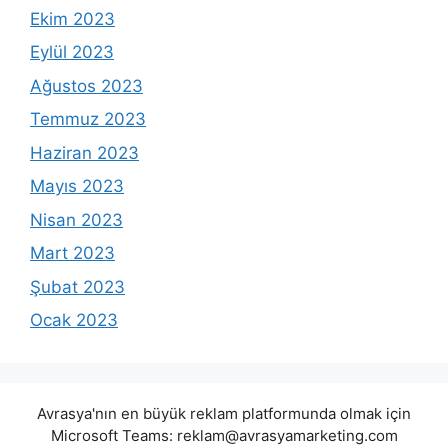
Ekim 2023
Eylül 2023
Ağustos 2023
Temmuz 2023
Haziran 2023
Mayıs 2023
Nisan 2023
Mart 2023
Şubat 2023
Ocak 2023
Avrasya'nın en büyük reklam platformunda olmak için
Microsoft Teams:
reklam@avrasyamarketing.com