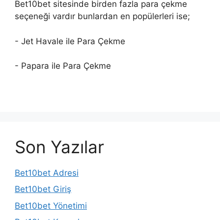
Bet10bet sitesinde birden fazla para çekme
seçeneği vardır bunlardan en popülerleri ise;
- Jet Havale ile Para Çekme
- Papara ile Para Çekme
Son Yazılar
Bet10bet Adresi
Bet10bet Giriş
Bet10bet Yönetimi