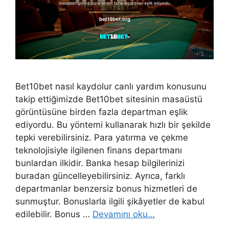
Bet10bet nasıl kaydolur canlı yardım konusunu
takip ettiğimizde Bet10bet sitesinin masaüstü
görüntüsüne birden fazla departman eşlik
ediyordu. Bu yöntemi kullanarak hızlı bir şekilde
tepki verebilirsiniz. Para yatırma ve çekme
teknolojisiyle ilgilenen finans departmanı
bunlardan ilkidir. Banka hesap bilgilerinizi
buradan güncelleyebilirsiniz. Ayrıca, farklı
departmanlar benzersiz bonus hizmetleri de
sunmuştur. Bonuslarla ilgili şikâyetler de kabul
edilebilir. Bonus …
Devamını oku…