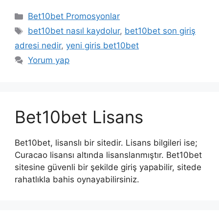
Kategoriler
Bet10bet Promosyonlar
Etiketler
bet10bet nasıl kaydolur
,
bet10bet son giriş
adresi nedir
,
yeni giris bet10bet
Yorum yap
Bet10bet Lisans
Bet10bet, lisanslı bir sitedir. Lisans bilgileri ise;
Curacao lisansı altında lisanslanmıştır. Bet10bet
sitesine güvenli bir şekilde giriş yapabilir, sitede
rahatlıkla bahis oynayabilirsiniz.