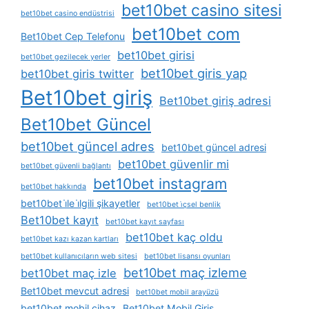
bet10bet casino sitesi
bet10bet casino endüstrisi
bet10bet com
Bet10bet Cep Telefonu
bet10bet girisi
bet10bet gezilecek yerler
bet10bet giris yap
bet10bet giris twitter
Bet10bet giriş
Bet10bet giriş adresi
Bet10bet Güncel
bet10bet güncel adres
bet10bet güncel adresi
bet10bet güvenlir mi
bet10bet güvenli bağlantı
bet10bet instagram
bet10bet hakkında
bet10bet i̇le i̇lgili şikayetler
bet10bet i̇çsel benlik
Bet10bet kayıt
bet10bet kayıt sayfası
bet10bet kaç oldu
bet10bet kazı kazan kartları
bet10bet kullanıcıların web sitesi
bet10bet lisansı oyunları
bet10bet maç izleme
bet10bet maç izle
Bet10bet mevcut adresi
bet10bet mobil arayüzü
bet10bet mobil cihaz
Bet10bet Mobil Giriş