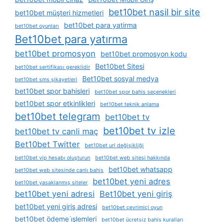
bet10bet nasil bir site
bet10bet müşteri hizmetleri
bet10bet para yatirma
bet10bet oyunları
Bet10bet para yatırma
bet10bet promosyon
bet10bet promosyon kodu
Bet10bet Sitesi
bet10bet sertifikası gereklidir
Bet10bet sosyal medya
bet10bet sms şikayetleri
bet10bet spor bahisleri
bet10bet spor bahis seçenekleri
bet10bet spor etkinlikleri
bet10bet teknik anlama
bet10bet telegram
bet10bet tv
bet10bet tv izle
bet10bet tv canli maç
Bet10bet Twitter
bet10bet url değişikliği
bet10bet vip hesabı oluşturun
bet10bet web sitesi hakkında
bet10bet whatsapp
bet10bet web sitesinde canlı bahis
bet10bet yeni adres
bet10bet yasaklanmış siteler
bet10bet yeni adresi
Bet10bet yeni giriş
bet10bet yeni giriş adresi
bet10bet çevrimiçi oyun
bet10bet ödeme i̇şlemleri
bet10bet ücretsiz bahis kuralları