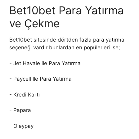
Bet10bet Para Yatırma
ve Çekme
Bet10bet sitesinde dörtden fazla para yatırma
seçeneği vardır bunlardan en popülerleri ise;
- Jet Havale ile Para Yatırma
- Paycell İle Para Yatırma
- Kredi Kartı
- Papara
- Oleypay