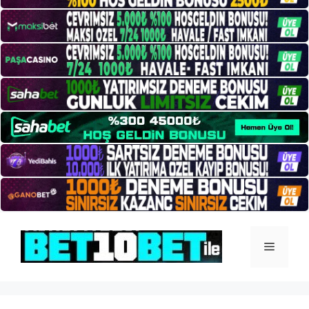
İçeriğe
atla
Menü