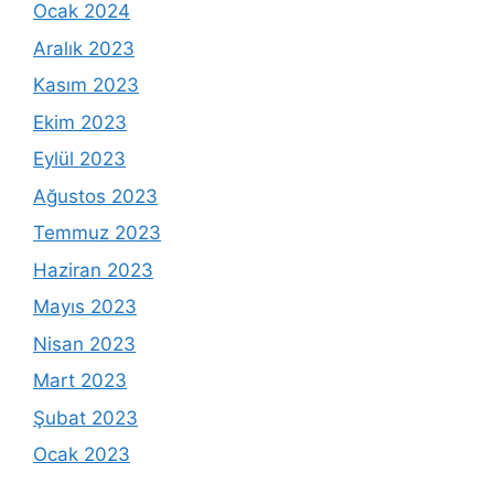
Ocak 2024
Aralık 2023
Kasım 2023
Ekim 2023
Eylül 2023
Ağustos 2023
Temmuz 2023
Haziran 2023
Mayıs 2023
Nisan 2023
Mart 2023
Şubat 2023
Ocak 2023