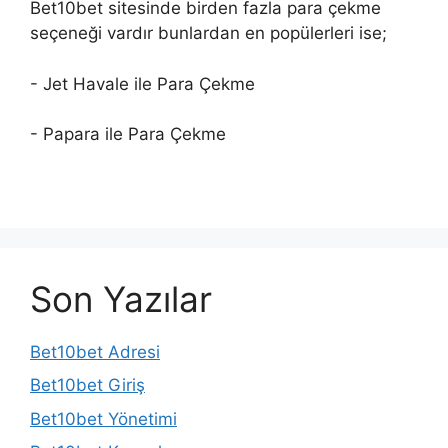
Bet10bet sitesinde birden fazla para çekme
seçeneği vardır bunlardan en popülerleri ise;
- Jet Havale ile Para Çekme
- Papara ile Para Çekme
Son Yazılar
Bet10bet Adresi
Bet10bet Giriş
Bet10bet Yönetimi