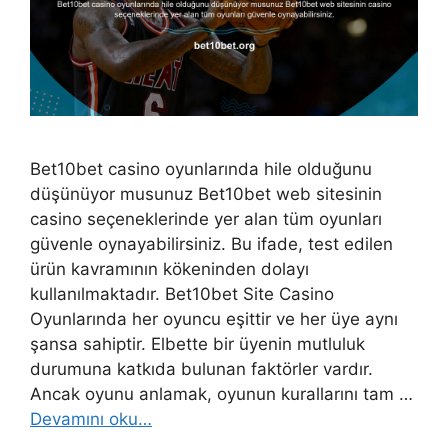
Bet10bet casino oyunlarında hile olduğunu
düşünüyor musunuz Bet10bet web sitesinin
casino seçeneklerinde yer alan tüm oyunları
güvenle oynayabilirsiniz. Bu ifade, test edilen
ürün kavramının kökeninden dolayı
kullanılmaktadır. Bet10bet Site Casino
Oyunlarında her oyuncu eşittir ve her üye aynı
şansa sahiptir. Elbette bir üyenin mutluluk
durumuna katkıda bulunan faktörler vardır.
Ancak oyunu anlamak, oyunun kurallarını tam …
Devamını oku…