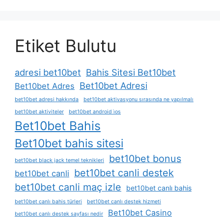
Etiket Bulutu
adresi bet10bet
Bahis Sitesi Bet10bet
Bet10bet Adresi
Bet10bet Adres
bet10bet adresi hakkında
bet10bet aktivasyonu sırasında ne yapılmalı
bet10bet aktiviteler
bet10bet android i̇os
Bet10bet Bahis
Bet10bet bahis sitesi
bet10bet bonus
bet10bet black jack temel teknikleri
bet10bet canli destek
bet10bet canli
bet10bet canli maç izle
bet10bet canlı bahis
bet10bet canlı bahis türleri
bet10bet canlı destek hizmeti
Bet10bet Casino
bet10bet canlı destek sayfası nedir