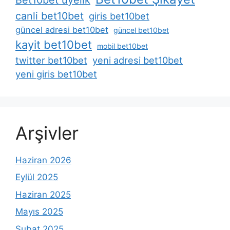
canli bet10bet
giris bet10bet
güncel adresi bet10bet
güncel bet10bet
kayit bet10bet
mobil bet10bet
twitter bet10bet
yeni adresi bet10bet
yeni giris bet10bet
Arşivler
Haziran 2026
Eylül 2025
Haziran 2025
Mayıs 2025
Şubat 2025