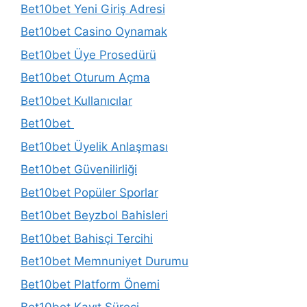
Bet10bet Yeni Giriş Adresi
Bet10bet Casino Oynamak
Bet10bet Üye Prosedürü
Bet10bet Oturum Açma
Bet10bet Kullanıcılar
Bet10bet
Bet10bet Üyelik Anlaşması
Bet10bet Güvenilirliği
Bet10bet Popüler Sporlar
Bet10bet Beyzbol Bahisleri
Bet10bet Bahisçi Tercihi
Bet10bet Memnuniyet Durumu
Bet10bet Platform Önemi