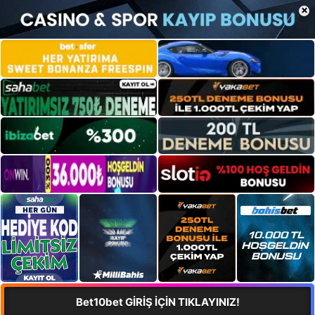
×
Bet10bet GİRİŞ İÇİN TIKLAYINIZ!