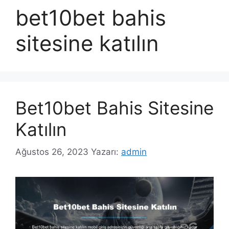
bet10bet bahis
sitesine katılın
Bet10bet Bahis Sitesine
Katılın
Ağustos 26, 2023
Yazarı:
admin