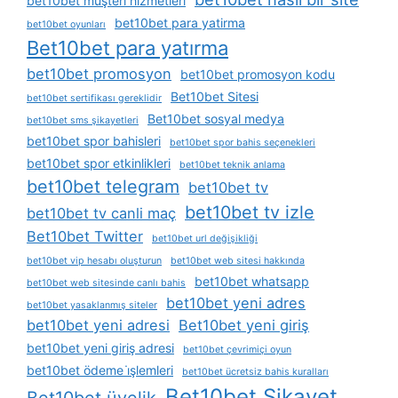
bet10bet müşteri hizmetleri
bet10bet para yatirma
bet10bet oyunları
Bet10bet para yatırma
bet10bet promosyon
bet10bet promosyon kodu
Bet10bet Sitesi
bet10bet sertifikası gereklidir
Bet10bet sosyal medya
bet10bet sms şikayetleri
bet10bet spor bahisleri
bet10bet spor bahis seçenekleri
bet10bet spor etkinlikleri
bet10bet teknik anlama
bet10bet telegram
bet10bet tv
bet10bet tv izle
bet10bet tv canli maç
Bet10bet Twitter
bet10bet url değişikliği
bet10bet vip hesabı oluşturun
bet10bet web sitesi hakkında
bet10bet whatsapp
bet10bet web sitesinde canlı bahis
bet10bet yeni adres
bet10bet yasaklanmış siteler
bet10bet yeni adresi
Bet10bet yeni giriş
bet10bet yeni giriş adresi
bet10bet çevrimiçi oyun
bet10bet ödeme i̇şlemleri
bet10bet ücretsiz bahis kuralları
Bet10bet Şikayet
Bet10bet üyelik