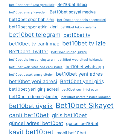
Bet10bet Sitesi
bet10bet sertifikası gereklidir
Bet10bet sosyal medya
bet10bet sms şikayetleri
bet10bet spor bahisleri
bet10bet spor bahis seçenekleri
bet10bet spor etkinlikleri
bet10bet teknik anlama
bet10bet telegram
bet10bet tv
bet10bet tv izle
bet10bet tv canli maç
Bet10bet Twitter
bet10bet url değişikliği
bet10bet vip hesabı oluşturun
bet10bet web sitesi hakkında
bet10bet whatsapp
bet10bet web sitesinde canlı bahis
bet10bet yeni adres
bet10bet yasaklanmış siteler
bet10bet yeni adresi
Bet10bet yeni giriş
bet10bet yeni giriş adresi
bet10bet çevrimiçi oyun
bet10bet ödeme i̇şlemleri
bet10bet ücretsiz bahis kuralları
Bet10bet Şikayet
Bet10bet üyelik
canli bet10bet
giris bet10bet
güncel adresi bet10bet
güncel bet10bet
kayit bet10bet
mobil bet10bet