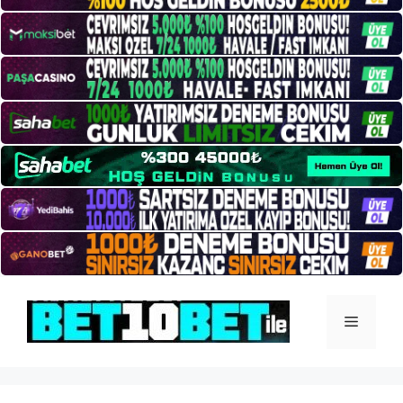
İçeriğe
atla
Menü