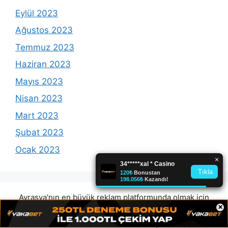
Eylül 2023
Ağustos 2023
Temmuz 2023
Haziran 2023
Mayıs 2023
Nisan 2023
Mart 2023
Şubat 2023
Ocak 2023
Avrasya'nın en büyük reklam platformunda olmak için
×
Microsoft Teams:
reklam@avrasyamarketing.com
adresimizden veya Telegram: @Avrasyamarketing