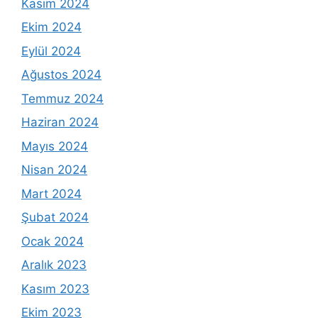
Kasım 2024
Ekim 2024
Eylül 2024
Ağustos 2024
Temmuz 2024
Haziran 2024
Mayıs 2024
Nisan 2024
Mart 2024
Şubat 2024
Ocak 2024
Aralık 2023
Kasım 2023
Ekim 2023