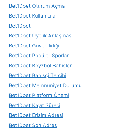
Bet10bet Oturum Açma
Bet10bet Kullanıcılar
Bet10bet
Bet10bet Üyelik Anlaşması
Bet10bet Güvenilirliği
Bet10bet Popüler Sporlar
Bet10bet Beyzbol Bahisleri
Bet10bet Bahisçi Tercihi
Bet10bet Memnuniyet Durumu
Bet10bet Platform Önemi
Bet10bet Kayıt Süreci
Bet10bet Erişim Adresi
Bet10bet Son Adres