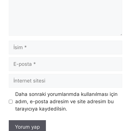
İsim
E-
posta
İnternet
sitesi
Daha sonraki yorumlarımda kullanılması için
adım, e-posta adresim ve site adresim bu
tarayıcıya kaydedilsin.