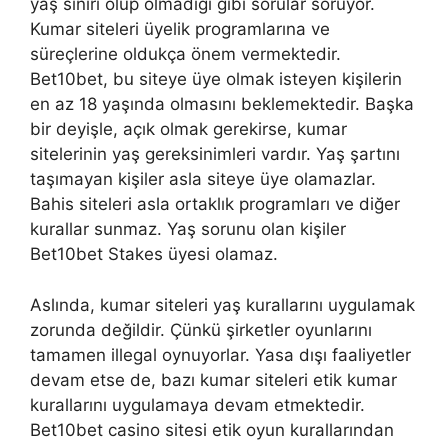
yaş sınırı olup olmadığı gibi sorular soruyor.
Kumar siteleri üyelik programlarına ve
süreçlerine oldukça önem vermektedir.
Bet10bet, bu siteye üye olmak isteyen kişilerin
en az 18 yaşında olmasını beklemektedir. Başka
bir deyişle, açık olmak gerekirse, kumar
sitelerinin yaş gereksinimleri vardır. Yaş şartını
taşımayan kişiler asla siteye üye olamazlar.
Bahis siteleri asla ortaklık programları ve diğer
kurallar sunmaz. Yaş sorunu olan kişiler
Bet10bet Stakes üyesi olamaz.
Aslında, kumar siteleri yaş kurallarını uygulamak
zorunda değildir. Çünkü şirketler oyunlarını
tamamen illegal oynuyorlar. Yasa dışı faaliyetler
devam etse de, bazı kumar siteleri etik kumar
kurallarını uygulamaya devam etmektedir.
Bet10bet casino sitesi etik oyun kurallarından