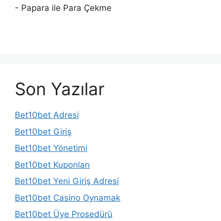
- Papara ile Para Çekme
Son Yazılar
Bet10bet Adresi
Bet10bet Giriş
Bet10bet Yönetimi
Bet10bet Kuponları
Bet10bet Yeni Giriş Adresi
Bet10bet Casino Oynamak
Bet10bet Üye Prosedürü