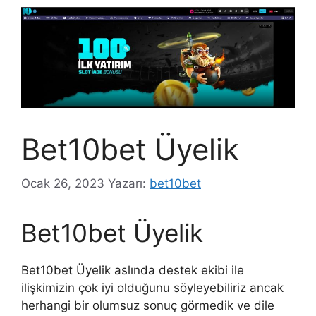
Bet10bet Üyelik
Ocak 26, 2023
Yazarı:
bet10bet
Bet10bet Üyelik
Bet10bet Üyelik aslında destek ekibi ile
ilişkimizin çok iyi olduğunu söyleyebiliriz ancak
herhangi bir olumsuz sonuç görmedik ve dile