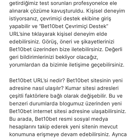
getirdiğimiz test sorunları profesyonelce ele
alınarak çözüme kavuşturuldu. Kişisel deneyim
istiyorsanız, çevrimiçi destek ekibine giriş
yapabilir ve “Bet10bet Çevrimiçi Destek”
URL’sine tıklayarak kişisel deneyim elde
edebilirsiniz. Görüş, öneri ve şikayetlerinizi
Bet10bet üzerinden bize iletebilirsiniz. Değerli
geri bildirimlerinizi bekliyor olacağız,
yorumlardan da bizimle iletişime geçebilirsiniz.
Bet10bet URL’si nedir? Bet10bet sitesinin yeni
adresine nasıl ulaşılır? Kumar sitesi adresleri
çeşitli faktörlere bağlı olarak değişebilir. Bu ve
benzeri durumlarda blogumuz üzerinden yeni
Bet10bet internet sitesi adresine ulaşabilirsiniz.
Bu arada, Bet10bet resmi sosyal medya
hesaplarını takip ederek yeni sitenin mevcut
konumuna erişmeye devam edebilirsiniz. Ayrıca