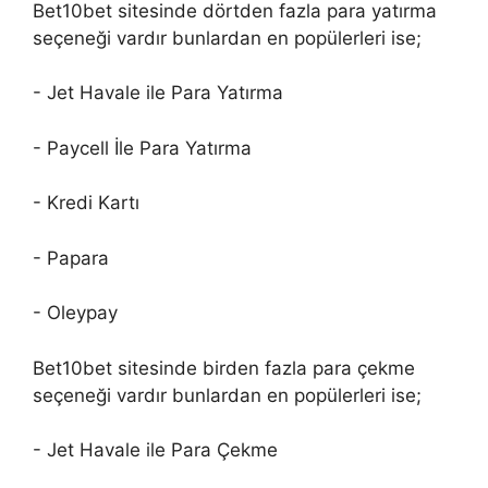
Bet10bet sitesinde dörtden fazla para yatırma
seçeneği vardır bunlardan en popülerleri ise;
- Jet Havale ile Para Yatırma
- Paycell İle Para Yatırma
- Kredi Kartı
- Papara
- Oleypay
Bet10bet sitesinde birden fazla para çekme
seçeneği vardır bunlardan en popülerleri ise;
- Jet Havale ile Para Çekme