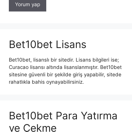
Bet10bet Lisans
Bet10bet, lisanslı bir sitedir. Lisans bilgileri ise;
Curacao lisansı altında lisanslanmıştır. Bet10bet
sitesine güvenli bir şekilde giriş yapabilir, sitede
rahatlıkla bahis oynayabilirsiniz.
Bet10bet Para Yatırma
ve Çekme