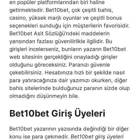
en popüler platformlarından biri haline
getirmektedir. Bet10bet, çok çeşitli bahis,
casino, yüksek marjlı oyunlar ve çeşitli bonus
seçenekleri sunduğu için müşterilerin favorisidir.
Bet10bet Asit Sözlüğü’ndeki maddelerin
yarısından fazlası güvenilirlikle ilgilidir. Bu
girişleri incelerseniz, bunların yazarın Bet10bet
web sitesinin gerçekliğini onayladığı girişler
olduğunu göreceksiniz. Paranızı güvenle
çekebilirsiniz. Hesabınıza hızlı bir şekilde nasıl
para yatıracağınıza dair yazımızı okurken, diğer
bahis sitelerinde bulduğunuz paranın sizde olup
olmadığını düşünmeyin bile.
Bet10bet Giriş Üyeleri
Bet10bet yazarının yazısında değindiği bir diğer
konu ise para çekmedir.
Bet10bet giriş üyeleri