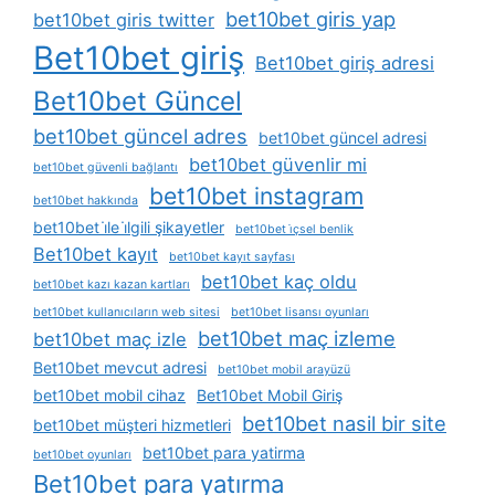
bet10bet giris yap
bet10bet giris twitter
Bet10bet giriş
Bet10bet giriş adresi
Bet10bet Güncel
bet10bet güncel adres
bet10bet güncel adresi
bet10bet güvenlir mi
bet10bet güvenli bağlantı
bet10bet instagram
bet10bet hakkında
bet10bet i̇le i̇lgili şikayetler
bet10bet i̇çsel benlik
Bet10bet kayıt
bet10bet kayıt sayfası
bet10bet kaç oldu
bet10bet kazı kazan kartları
bet10bet kullanıcıların web sitesi
bet10bet lisansı oyunları
bet10bet maç izleme
bet10bet maç izle
Bet10bet mevcut adresi
bet10bet mobil arayüzü
bet10bet mobil cihaz
Bet10bet Mobil Giriş
bet10bet nasil bir site
bet10bet müşteri hizmetleri
bet10bet para yatirma
bet10bet oyunları
Bet10bet para yatırma