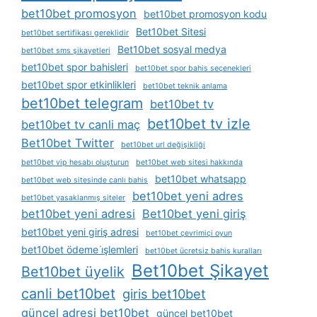
bet10bet promosyon
bet10bet promosyon kodu
Bet10bet Sitesi
bet10bet sertifikası gereklidir
Bet10bet sosyal medya
bet10bet sms şikayetleri
bet10bet spor bahisleri
bet10bet spor bahis seçenekleri
bet10bet spor etkinlikleri
bet10bet teknik anlama
bet10bet telegram
bet10bet tv
bet10bet tv izle
bet10bet tv canli maç
Bet10bet Twitter
bet10bet url değişikliği
bet10bet vip hesabı oluşturun
bet10bet web sitesi hakkında
bet10bet whatsapp
bet10bet web sitesinde canlı bahis
bet10bet yeni adres
bet10bet yasaklanmış siteler
bet10bet yeni adresi
Bet10bet yeni giriş
bet10bet yeni giriş adresi
bet10bet çevrimiçi oyun
bet10bet ödeme i̇şlemleri
bet10bet ücretsiz bahis kuralları
Bet10bet Şikayet
Bet10bet üyelik
canli bet10bet
giris bet10bet
güncel adresi bet10bet
güncel bet10bet