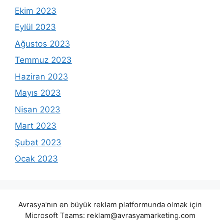
Ekim 2023
Eylül 2023
Ağustos 2023
Temmuz 2023
Haziran 2023
Mayıs 2023
Nisan 2023
Mart 2023
Şubat 2023
Ocak 2023
Avrasya'nın en büyük reklam platformunda olmak için
Microsoft Teams:
reklam@avrasyamarketing.com