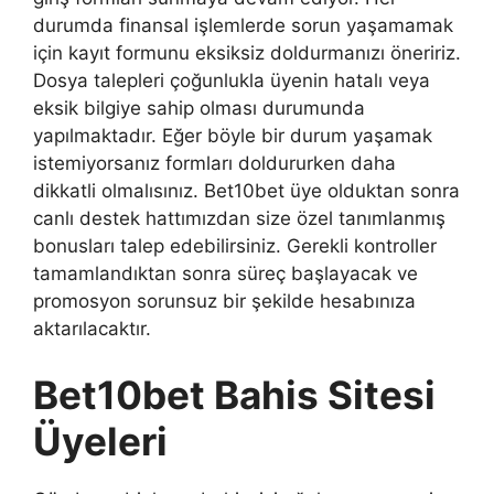
durumda finansal işlemlerde sorun yaşamamak
için kayıt formunu eksiksiz doldurmanızı öneririz.
Dosya talepleri çoğunlukla üyenin hatalı veya
eksik bilgiye sahip olması durumunda
yapılmaktadır. Eğer böyle bir durum yaşamak
istemiyorsanız formları doldururken daha
dikkatli olmalısınız. Bet10bet üye olduktan sonra
canlı destek hattımızdan size özel tanımlanmış
bonusları talep edebilirsiniz. Gerekli kontroller
tamamlandıktan sonra süreç başlayacak ve
promosyon sorunsuz bir şekilde hesabınıza
aktarılacaktır.
Bet10bet Bahis Sitesi
Üyeleri