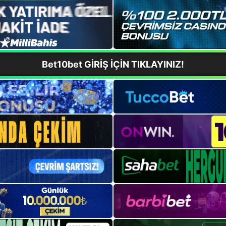
Bet10bet GİRİŞ İÇİN TIKLAYINIZ!