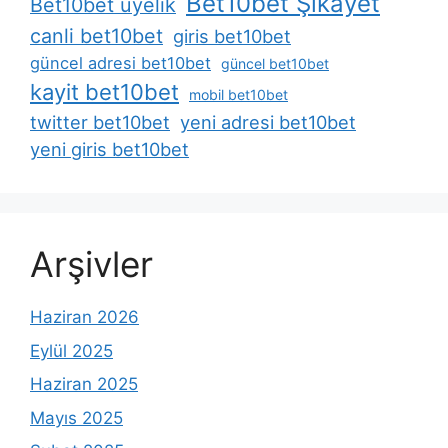
Bet10bet Şikayet
Bet10bet üyelik
canli bet10bet
giris bet10bet
güncel adresi bet10bet
güncel bet10bet
kayit bet10bet
mobil bet10bet
twitter bet10bet
yeni adresi bet10bet
yeni giris bet10bet
Arşivler
Haziran 2026
Eylül 2025
Haziran 2025
Mayıs 2025