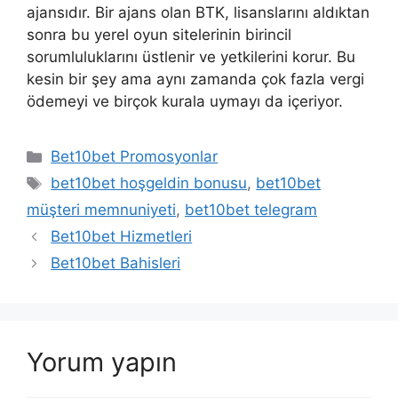
ajansıdır. Bir ajans olan BTK, lisanslarını aldıktan
sonra bu yerel oyun sitelerinin birincil
sorumluluklarını üstlenir ve yetkilerini korur. Bu
kesin bir şey ama aynı zamanda çok fazla vergi
ödemeyi ve birçok kurala uymayı da içeriyor.
Kategoriler
Bet10bet Promosyonlar
Etiketler
bet10bet hoşgeldin bonusu
,
bet10bet
müşteri memnuniyeti
,
bet10bet telegram
Bet10bet Hizmetleri
Bet10bet Bahisleri
Yorum yapın