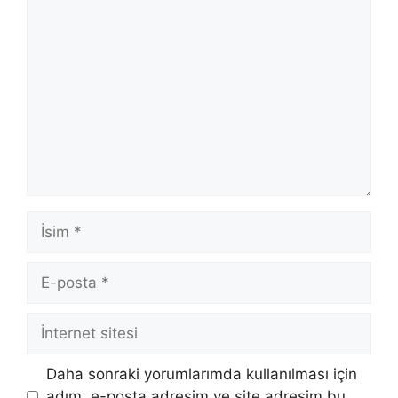
Yorum
İsim
E-
posta
İnternet
sitesi
Daha sonraki yorumlarımda kullanılması için
adım, e-posta adresim ve site adresim bu