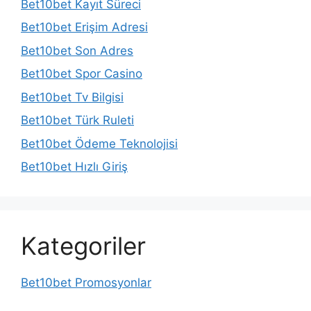
Bet10bet Kayıt Süreci
Bet10bet Erişim Adresi
Bet10bet Son Adres
Bet10bet Spor Casino
Bet10bet Tv Bilgisi
Bet10bet Türk Ruleti
Bet10bet Ödeme Teknolojisi
Bet10bet Hızlı Giriş
Kategoriler
Bet10bet Promosyonlar