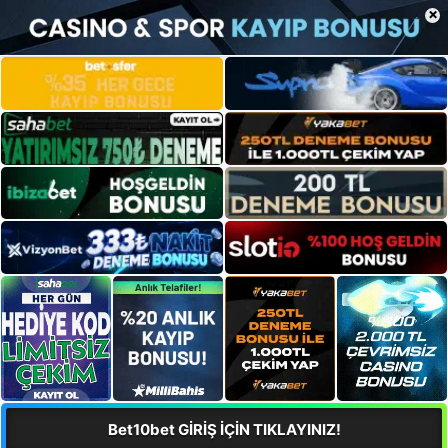
×
Bet10bet GİRİŞ İÇİN TIKLAYINIZ!