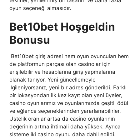
teklifler, yenilenmiş bir tasarım ve daha fazla
oyun seçeneği almasıdır.
Bet10bet Hoşgeldin
Bonusu
Bet10bet giriş adresi hem oyun oyuncuları hem
de platformun parçası olan casinolar için
erişilebilir ve hesaplarına giriş yapmalarına
olanak tanıyor. Yeni güncellemeyle
ilgileniyorsanız, yeni bir adres gönderildi. Farklı
bir lokasyondan ilk kez kayıt olan yeni üyeler,
casino oyunlarımız ve oyunlarımızda çeşitli ödül
ve eğlence seçeneklerinden yararlanabilirler.
Üstelik oranlar artsa da casino oyunlarının
değerinin artma ihtimali daha yüksek. Ayrıca
sisteme iki casino oyunu daha dahil edildi.