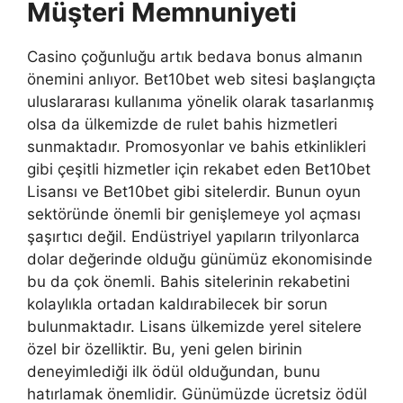
Müşteri Memnuniyeti
Casino çoğunluğu artık bedava bonus almanın
önemini anlıyor. Bet10bet web sitesi başlangıçta
uluslararası kullanıma yönelik olarak tasarlanmış
olsa da ülkemizde de rulet bahis hizmetleri
sunmaktadır. Promosyonlar ve bahis etkinlikleri
gibi çeşitli hizmetler için rekabet eden Bet10bet
Lisansı ve Bet10bet gibi sitelerdir. Bunun oyun
sektöründe önemli bir genişlemeye yol açması
şaşırtıcı değil. Endüstriyel yapıların trilyonlarca
dolar değerinde olduğu günümüz ekonomisinde
bu da çok önemli. Bahis sitelerinin rekabetini
kolaylıkla ortadan kaldırabilecek bir sorun
bulunmaktadır. Lisans ülkemizde yerel sitelere
özel bir özelliktir. Bu, yeni gelen birinin
deneyimlediği ilk ödül olduğundan, bunu
hatırlamak önemlidir. Günümüzde ücretsiz ödül