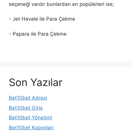
seçeneği vardır bunlardan en popülerleri ise;
- Jet Havale ile Para Çekme
- Papara ile Para Çekme
Son Yazılar
Bet10bet Adresi
Bet10bet Giriş
Bet10bet Yönetimi
Bet10bet Kuponları