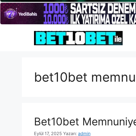
İçeriğe
atla
bet10bet memnu
Bet10bet Memnuniy
Eylül 17, 2025
Yazarı:
admin