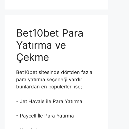
Bet10bet Para
Yatırma ve
Çekme
Bet10bet sitesinde dörtden fazla
para yatırma seçeneği vardır
bunlardan en popülerleri ise;
- Jet Havale ile Para Yatırma
- Paycell İle Para Yatırma