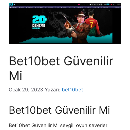
Bet10bet Güvenilir
Mi
Ocak 29, 2023
Yazarı:
bet10bet
Bet10bet Güvenilir Mi
Bet10bet Güvenilir Mi sevgili oyun severler