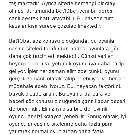
taşımaktadır. Ayrıca sitede herhangi bir olay
olması durumunda Bet10bet yeni bir adres,
canlı destek hattı atayabilir. Bu sayede tüm
kazalar kısa sürede çözülebilmektedir.
Bet10bet söz konusu olduğunda, bu oyunlar
casino siteleri tarafından normal oyunlara göre
daha çok tercih edilmektedir. Çünkü verilen
heyecan, para ve yetenek oyuncuya daha cazip
geliyor. İpler her zaman elimizde çünkü oyunu
gerçek zamanlı olarak takip edebiliyor ve her an
müdahale edebiliyoruz. Bu, heyecan faktörünü
büyük ölçüde artırır. Bu oyunlarda para ve
beceri söz konusu olduğunda şans kadar beceri
de önemlidir. Eliniz iyi olsa bile deneyimli
oyuncular sizi kolayca yenebilir. Sonuç olarak, iyi
oyuncular casino sitelerine daha fazla para
yatırarak normal oyunlardan daha fazla