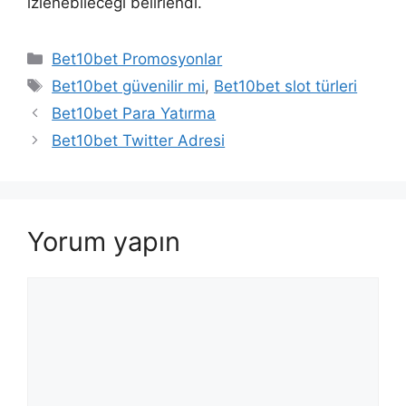
izlenebileceği belirlendi.
Kategoriler
Bet10bet Promosyonlar
Etiketler
Bet10bet güvenilir mi
,
Bet10bet slot türleri
Bet10bet Para Yatırma
Bet10bet Twitter Adresi
Yorum yapın
Yorum