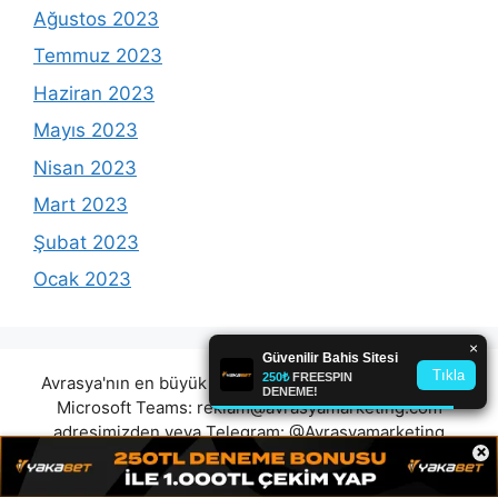
Ağustos 2023
Temmuz 2023
Haziran 2023
Mayıs 2023
Nisan 2023
Mart 2023
Şubat 2023
Ocak 2023
Avrasya'nın en büyük reklam platformunda olmak için
Microsoft Teams:
reklam@avrasyamarketing.com
adresimizden veya Telegram: @Avrasyamarketing
×
adresimizden irtibat kurabilirsiniz. (Tek iletişim
adreslerimiz teams / telegram ve mail adresimizdir.