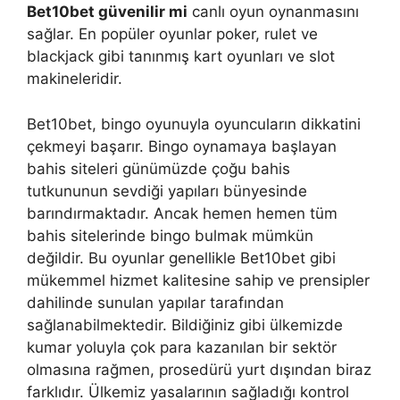
Bet10bet güvenilir mi
canlı oyun oynanmasını
sağlar. En popüler oyunlar poker, rulet ve
blackjack gibi tanınmış kart oyunları ve slot
makineleridir.
Bet10bet, bingo oyunuyla oyuncuların dikkatini
çekmeyi başarır. Bingo oynamaya başlayan
bahis siteleri günümüzde çoğu bahis
tutkununun sevdiği yapıları bünyesinde
barındırmaktadır. Ancak hemen hemen tüm
bahis sitelerinde bingo bulmak mümkün
değildir. Bu oyunlar genellikle Bet10bet gibi
mükemmel hizmet kalitesine sahip ve prensipler
dahilinde sunulan yapılar tarafından
sağlanabilmektedir. Bildiğiniz gibi ülkemizde
kumar yoluyla çok para kazanılan bir sektör
olmasına rağmen, prosedürü yurt dışından biraz
farklıdır. Ülkemiz yasalarının sağladığı kontrol