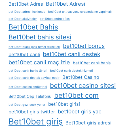
Bet10bet Adresi
Bet10bet Adres
bet10bet adresi hakkında
bet10bet aktivasyonu sırasında ne yapılmalı
bet10bet aktiviteler
bet10bet android i̇os
Bet10bet Bahis
Bet10bet bahis sitesi
bet10bet bonus
bet10bet black jack temel teknikleri
bet10bet canli destek
bet10bet canli
bet10bet canli maç izle
bet10bet canlı bahis
bet10bet canlı bahis türleri
bet10bet canlı destek hizmeti
Bet10bet Casino
bet10bet canlı destek sayfası nedir
bet10bet casino sitesi
bet10bet casino endüstrisi
bet10bet com
Bet10bet Cep Telefonu
bet10bet girisi
bet10bet gezilecek yerler
bet10bet giris yap
bet10bet giris twitter
Bet10bet giriş
Bet10bet giriş adresi