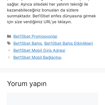
sağlar. Ayrıca sitedeki her yatırım tekniği ile
kazanabileceğiniz bonusları da sizlere
sunmaktadır. Bet10bet enfes dünyasına girmek
için size verdiğimiz URL’ye tıklayın.
Kategoriler
Bet10bet Promosyonlar
Etiketler
Bet10bet Bahis
,
Bet10bet Bahis Etkinlikleri
Bet10bet Mobil Giriş Adresi
Bet10bet Mobil Bağlantısı
Yorum yapın
Yorum