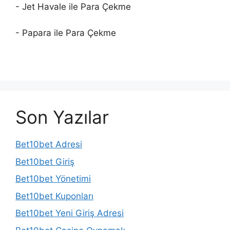
- Jet Havale ile Para Çekme
- Papara ile Para Çekme
Son Yazılar
Bet10bet Adresi
Bet10bet Giriş
Bet10bet Yönetimi
Bet10bet Kuponları
Bet10bet Yeni Giriş Adresi