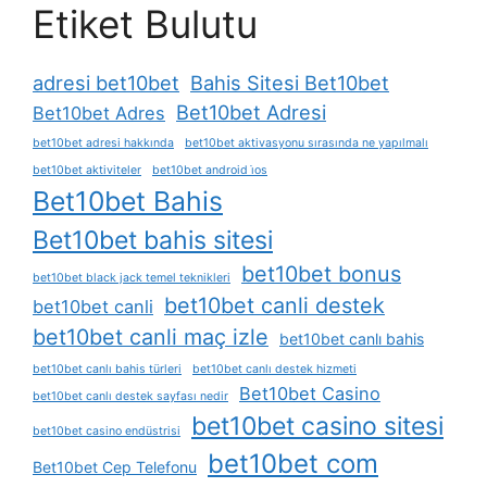
Etiket Bulutu
adresi bet10bet
Bahis Sitesi Bet10bet
Bet10bet Adresi
Bet10bet Adres
bet10bet adresi hakkında
bet10bet aktivasyonu sırasında ne yapılmalı
bet10bet aktiviteler
bet10bet android i̇os
Bet10bet Bahis
Bet10bet bahis sitesi
bet10bet bonus
bet10bet black jack temel teknikleri
bet10bet canli destek
bet10bet canli
bet10bet canli maç izle
bet10bet canlı bahis
bet10bet canlı bahis türleri
bet10bet canlı destek hizmeti
Bet10bet Casino
bet10bet canlı destek sayfası nedir
bet10bet casino sitesi
bet10bet casino endüstrisi
bet10bet com
Bet10bet Cep Telefonu