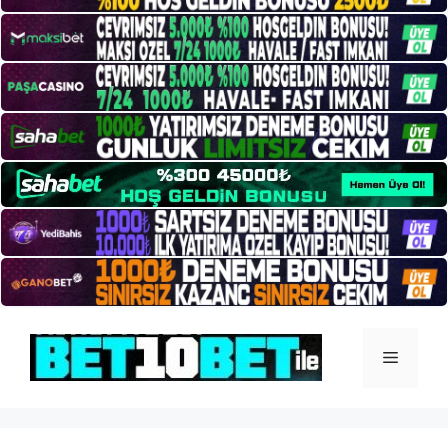
İçeriğe
atla
Menü