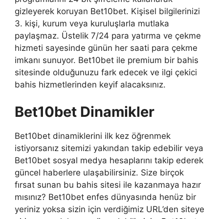
gizleyerek koruyan Bet10bet. Kişisel bilgilerinizi
3. kişi, kurum veya kuruluşlarla mutlaka
paylaşmaz. Üstelik 7/24 para yatırma ve çekme
hizmeti sayesinde günün her saati para çekme
imkanı sunuyor. Bet10bet ile premium bir bahis
sitesinde olduğunuzu fark edecek ve ilgi çekici
bahis hizmetlerinden keyif alacaksınız.
Bet10bet Dinamikler
Bet10bet dinamiklerini ilk kez öğrenmek
istiyorsanız sitemizi yakından takip edebilir veya
Bet10bet sosyal medya hesaplarını takip ederek
güncel haberlere ulaşabilirsiniz. Size birçok
fırsat sunan bu bahis sitesi ile kazanmaya hazır
mısınız? Bet10bet enfes dünyasında henüz bir
yeriniz yoksa sizin için verdiğimiz URL’den siteye