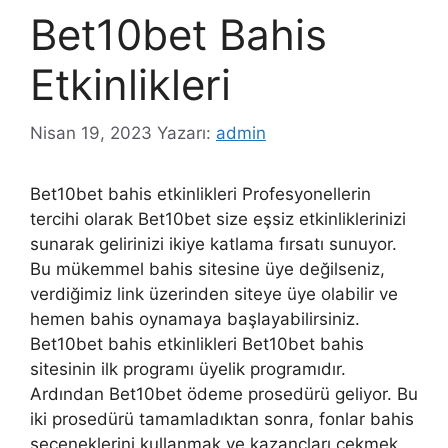
Bet10bet Bahis
Etkinlikleri
Nisan 19, 2023
Yazarı:
admin
Bet10bet bahis etkinlikleri Profesyonellerin
tercihi olarak Bet10bet size eşsiz etkinliklerinizi
sunarak gelirinizi ikiye katlama fırsatı sunuyor.
Bu mükemmel bahis sitesine üye değilseniz,
verdiğimiz link üzerinden siteye üye olabilir ve
hemen bahis oynamaya başlayabilirsiniz.
Bet10bet bahis etkinlikleri Bet10bet bahis
sitesinin ilk programı üyelik programıdır.
Ardından Bet10bet ödeme prosedürü geliyor. Bu
iki prosedürü tamamladıktan sonra, fonlar bahis
seçeneklerini kullanmak ve kazançları çekmek