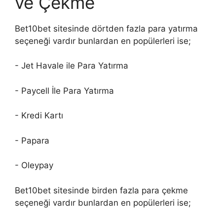
ve Çekme
Bet10bet sitesinde dörtden fazla para yatırma
seçeneği vardır bunlardan en popülerleri ise;
- Jet Havale ile Para Yatırma
- Paycell İle Para Yatırma
- Kredi Kartı
- Papara
- Oleypay
Bet10bet sitesinde birden fazla para çekme
seçeneği vardır bunlardan en popülerleri ise;