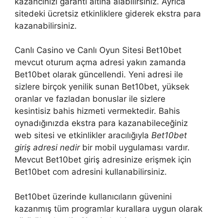
kazancınızı garanti altına alabilirsiniz. Ayrıca
sitedeki ücretsiz etkinliklere giderek ekstra para
kazanabilirsiniz.
Canlı Casino ve Canlı Oyun Sitesi Bet10bet
mevcut oturum açma adresi yakın zamanda
Bet10bet olarak güncellendi. Yeni adresi ile
sizlere birçok yenilik sunan Bet10bet, yüksek
oranlar ve fazladan bonuslar ile sizlere
kesintisiz bahis hizmeti vermektedir. Bahis
oynadığınızda ekstra para kazanabileceğiniz
web sitesi ve etkinlikler aracılığıyla
Bet10bet
giriş adresi nedir
bir mobil uygulaması vardır.
Mevcut Bet10bet giriş adresinize erişmek için
Bet10bet com adresini kullanabilirsiniz.
Bet10bet üzerinde kullanıcıların güvenini
kazanmış tüm programlar kurallara uygun olarak