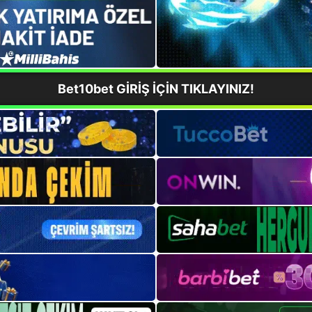
Bet10bet GİRİŞ İÇİN TIKLAYINIZ!