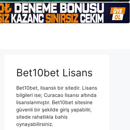
Bet10bet Lisans
Bet10bet, lisanslı bir sitedir. Lisans
bilgileri ise; Curacao lisansı altında
lisanslanmıştır. Bet10bet sitesine
güvenli bir şekilde giriş yapabilir,
sitede rahatlıkla bahis
oynayabilirsiniz.